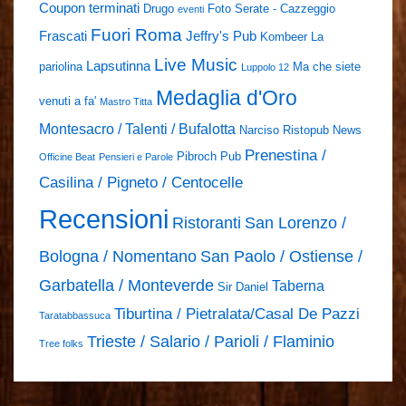
Coupon terminati
Drugo
Foto Serate - Cazzeggio
eventi
Fuori Roma
Frascati
Jeffry's Pub
Kombeer
La
Live Music
Lapsutinna
pariolina
Ma che siete
Luppolo 12
Medaglia d'Oro
venuti a fa'
Mastro Titta
Montesacro / Talenti / Bufalotta
Narciso Ristopub
News
Prenestina /
Pibroch Pub
Officine Beat
Pensieri e Parole
Casilina / Pigneto / Centocelle
Recensioni
Ristoranti
San Lorenzo /
Bologna / Nomentano
San Paolo / Ostiense /
Garbatella / Monteverde
Taberna
Sir Daniel
Tiburtina / Pietralata/Casal De Pazzi
Taratabbassuca
Trieste / Salario / Parioli / Flaminio
Tree folks