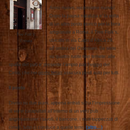
Anno nuovo, recensione nuova!
Dopo la pausa natalizia e’ la volta
di un altro posto storico per la birra
artigianale a Roma, il Tree Folk’s,
Tree Folk’s:
ubicato in via Capo d’Africa 29,
Entrata
all’ombra del Colosseo. Se siete
su quattro ruote non temete: alle
spalle del pub e’ presente l’ampio parcheggio del
Celio, che nei
giorni feriali
assicura posti auto per tutti.
Il posto
Diviso su due piani, appena entrati si ha l’impressione
di venir catapultati all’interno di un vero pub
anglosassone: i tavoli, il bancone, i muri tappezzati di
cimeli, tutto ci conduce a quelle terre.
(altro…)