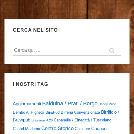
CERCA NEL SITO
Cerca:
I NOSTRI TAG
Balduina / Prati / Borgo
Aggiornamenti
Barley Wine
Birrificio /
Bembo Al Pigneto
Bir&Fud
Birreria Convenzionata
Brewpub
Capanelle / Cinecittà / Tuscolano
Brasserie 4:20
Centro Storico
Coupon
Castel Madama
Chiusure