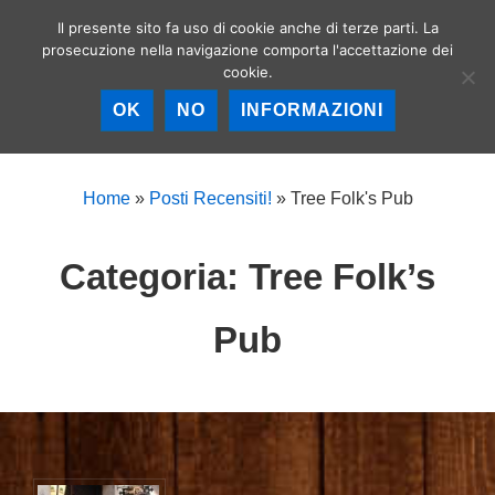
↓
Il presente sito fa uso di cookie anche di terze parti. La
Birrerie artigianali a
Vai
prosecuzione nella navigazione comporta l'accettazione dei
Roma – La birra
MEN
cookie.
al
artigianale nella
Capitale!
contenuto
OK
NO
INFORMAZIONI
principale
Menu
principale
Home
»
Posti Recensiti!
»
Tree Folk's Pub
Categoria:
Tree Folk’s
Pub