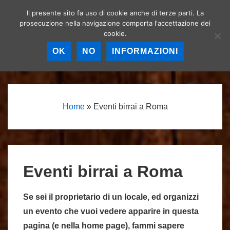
↓
Il presente sito fa uso di cookie anche di terze parti. La
Birrerie artigianali a
Vai
prosecuzione nella navigazione comporta l'accettazione dei
Roma – La birra
MEN
cookie.
al
artigianale nella
Capitale!
contenuto
OK
NO
INFORMAZIONI
principale
Menu
principale
Home
»
Eventi birrai a Roma
Eventi birrai a Roma
Se sei il proprietario di un locale, ed organizzi
un evento che vuoi vedere apparire in questa
pagina (e nella home page), fammi sapere