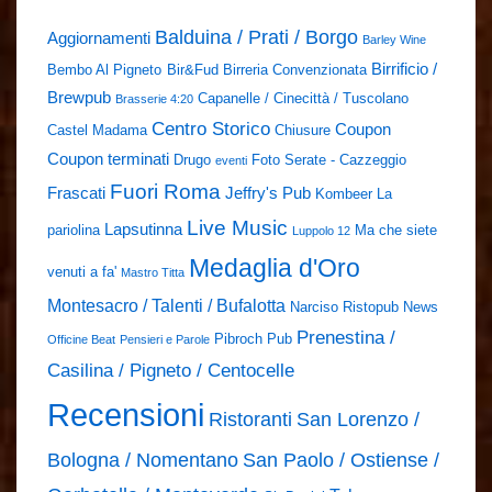
Balduina / Prati / Borgo
Aggiornamenti
Barley Wine
Birrificio /
Bembo Al Pigneto
Bir&Fud
Birreria Convenzionata
Brewpub
Capanelle / Cinecittà / Tuscolano
Brasserie 4:20
Centro Storico
Coupon
Castel Madama
Chiusure
Coupon terminati
Drugo
Foto Serate - Cazzeggio
eventi
Fuori Roma
Frascati
Jeffry's Pub
Kombeer
La
Live Music
Lapsutinna
pariolina
Ma che siete
Luppolo 12
Medaglia d'Oro
venuti a fa'
Mastro Titta
Montesacro / Talenti / Bufalotta
Narciso Ristopub
News
Prenestina /
Pibroch Pub
Officine Beat
Pensieri e Parole
Casilina / Pigneto / Centocelle
Recensioni
Ristoranti
San Lorenzo /
Bologna / Nomentano
San Paolo / Ostiense /