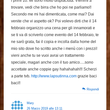
i primi 10. Mi sono molto dispiaciuta. Vienimi a
trovare, vedi che birra che ho poi ne parliamo!!
Secondo me mi hai dimenticata, come mai? Dai
venite che vi aspetto ok? Poi volevo dirti che il 14
febbraio organizzo una cena per gli innamorati e
se ti va di scriverlo come evento del 14 febbraio, te
ne sarò grata, fai il copia e incolla dalla home del
mio sito dove ho scritto anche i menù con i prezzi!
vieni anche tu se vuoi avrai un trattamento
speciale, magari anche con il tuo amico….sono
accettate anche coppie gay hahahahah!!! Scherzi
a parte tvb.
http://www.lapsutinna.com
grazie baci
baci!!
Rispondi
Mary
26 Marzo 2019 alle 13:11