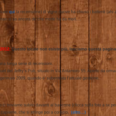
ovate
qui
la recensione) di vigne nuove ha chiuso i battenti (ahi 
 non si sa ancora de che morte ha da morì….
2012:
Questo locale non esiste più, lasciamo questa pagina
una lunga serie di recensioni.
 quel del Jeffry’s Pub, situato in Via Antamoro 55. Aperto da ormai
a gennaio 2009, quando e’ subentrata l’attuale gestione.
 ci troviamo subito davanti al bancone (clicca sulla foto a sx p
o capiente, che si stringe poi a corridio,
(altro…)