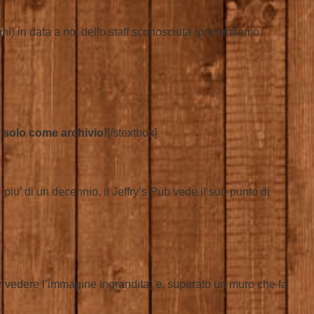
ahi) in data a noi dello staff sconosciuta (presumiamo
 solo come archivio!
[/stextbox]
 piu’ di un decennio, il Jeffry’s Pub vede il suo punto di
er vedere l’immagine ingrandita) e, superato un muro che fa