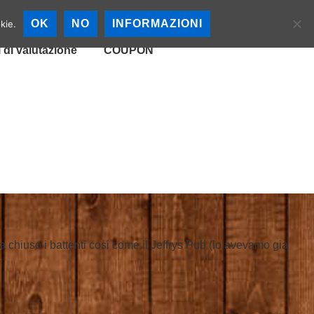
cali
Mappa Birrerie
OK
NO
INFORMAZIONI
kie.
i di valutazione
COUPON
ha chiuso i battenti cosi come il Jeffrys Pub (lo avevamo già