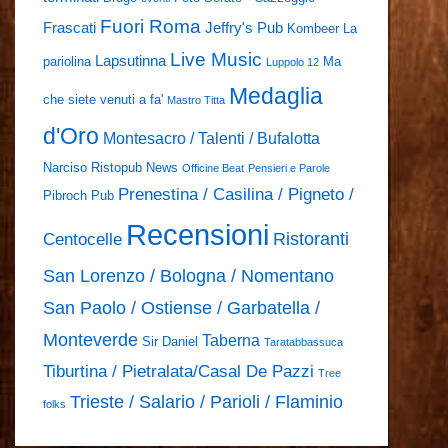
Fuori Roma
Frascati
Jeffry's Pub
Kombeer
La
Live Music
Lapsutinna
pariolina
Ma
Luppolo 12
Medaglia
che siete venuti a fa'
Mastro Titta
d'Oro
Montesacro / Talenti / Bufalotta
Narciso Ristopub
News
Officine Beat
Pensieri e Parole
Prenestina / Casilina / Pigneto /
Pibroch Pub
Recensioni
Ristoranti
Centocelle
San Lorenzo / Bologna / Nomentano
San Paolo / Ostiense / Garbatella /
Monteverde
Taberna
Sir Daniel
Taratabbassuca
Tiburtina / Pietralata/Casal De Pazzi
Tree
Trieste / Salario / Parioli / Flaminio
folks