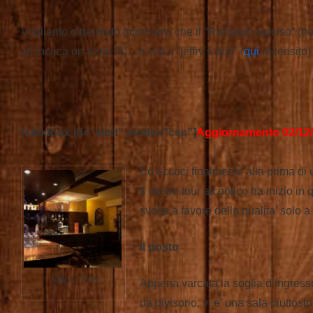
Vogliamo oltremodo informarvi che il “Ristopub narciso” (tr
all’incirca un anno fà)…e che il “jeffry’s pub” (
qui
recensito)
[stextbox id=”alert” mode=”css”]
Aggiornamento 02/12/
Ed eccoci finalmente alla prima di 
Il nostro tour alcoolico ha inizio in
svolta a favore della qualita’ solo 
Il posto
Jeffry’s Pub
Appena varcata la soglia d’ingresso
da divisorio, vi e’ una sala piuttost