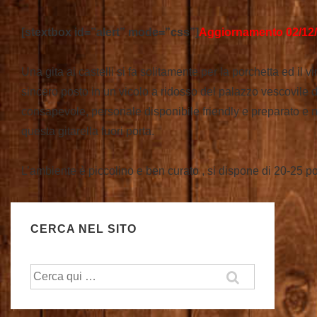
[stextbox id=”alert” mode=”css”]
Aggiornamento 02/12/
Una gita ai castelli si fa solitamente per la porchetta ed il 
sincero posto in un vicolo a ridosso del palazzo vescovile di
consapevole, personale disponibile friendly e preparato e n
questa gitarella fuori porta.
L’ambiente è piccolino e ben curato , si dispone di 20-25 p
CERCA NEL SITO
Cerca: