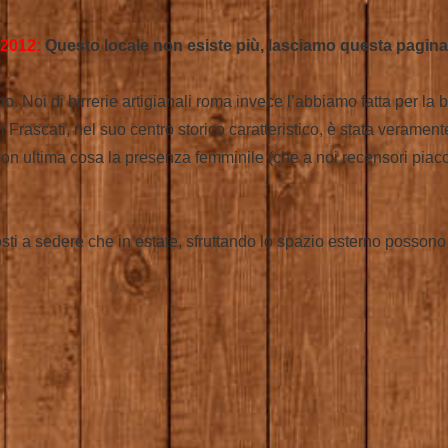
2012:
Questo locale non esiste più, lasciamo questa pagina
vino. Noi di birrerie artigianali roma invece l’abbiamo fatta per l
 Frascati, nel suo centro storico caratteristico, è stata veramen
on ultima cosa la presenza femminile (che a noi recensori piacc
osti a sedere che in estate, sfruttando lo spazio esterno posso