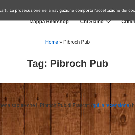
Menu
Home
Eventi birrai a Roma
Top 10 Lo
 parti. La prosecuzione nella navigazione comporta l'accettazione dei coo
ra
principale
Mappa Beershop
Chi Siamo
Criter
Home
»
Pibroch Pub
Tag:
Pibroch Pub
pena saputo che il Pibroch Pub di Frascati (
qui la recensione
) 