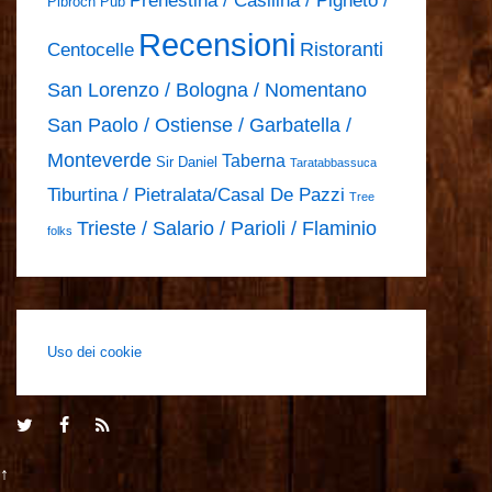
Prenestina / Casilina / Pigneto /
Pibroch Pub
Recensioni
Ristoranti
Centocelle
San Lorenzo / Bologna / Nomentano
San Paolo / Ostiense / Garbatella /
Monteverde
Taberna
Sir Daniel
Taratabbassuca
Tiburtina / Pietralata/Casal De Pazzi
Tree
Trieste / Salario / Parioli / Flaminio
folks
Uso dei cookie
↑