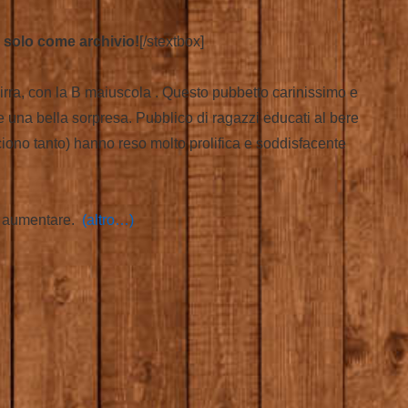
 solo come archivio!
[/stextbox]
a birra, con la B maiuscola . Questo pubbetto carinissimo e
te una bella sorpresa. Pubblico di ragazzi educati al bere
iono tanto) hanno reso molto prolifica e soddisfacente
no aumentare.
(altro…)