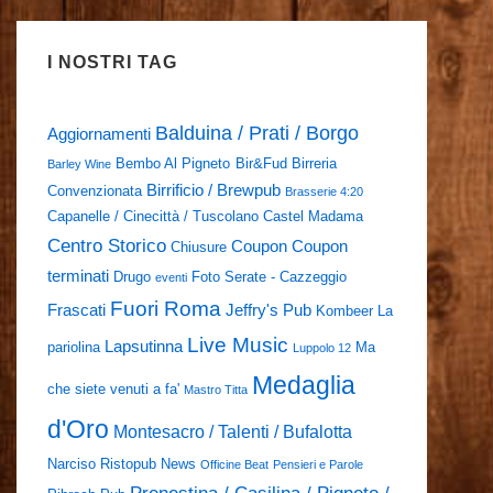
I NOSTRI TAG
Balduina / Prati / Borgo
Aggiornamenti
Bembo Al Pigneto
Bir&Fud
Birreria
Barley Wine
Birrificio / Brewpub
Convenzionata
Brasserie 4:20
Capanelle / Cinecittà / Tuscolano
Castel Madama
Centro Storico
Coupon
Coupon
Chiusure
terminati
Drugo
Foto Serate - Cazzeggio
eventi
Fuori Roma
Frascati
Jeffry's Pub
Kombeer
La
Live Music
Lapsutinna
pariolina
Ma
Luppolo 12
Medaglia
che siete venuti a fa'
Mastro Titta
d'Oro
Montesacro / Talenti / Bufalotta
Narciso Ristopub
News
Officine Beat
Pensieri e Parole