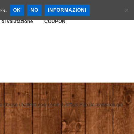
cali
Mappa Birrerie
OK
NO
INFORMAZIONI
kie.
i di valutazione
COUPON
ha chiuso i battenti cosi come il Jeffrys Pub (lo avevamo già