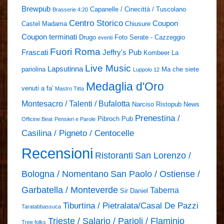
Brewpub
Capanelle / Cinecittà / Tuscolano
Brasserie 4:20
Centro Storico
Coupon
Castel Madama
Chiusure
Coupon terminati
Drugo
Foto Serate - Cazzeggio
eventi
Fuori Roma
Frascati
Jeffry's Pub
Kombeer
La
Live Music
Lapsutinna
pariolina
Ma che siete
Luppolo 12
Medaglia d'Oro
venuti a fa'
Mastro Titta
Montesacro / Talenti / Bufalotta
Narciso Ristopub
News
Prenestina /
Pibroch Pub
Officine Beat
Pensieri e Parole
Casilina / Pigneto / Centocelle
Recensioni
Ristoranti
San Lorenzo /
Bologna / Nomentano
San Paolo / Ostiense /
Garbatella / Monteverde
Taberna
Sir Daniel
Tiburtina / Pietralata/Casal De Pazzi
Taratabbassuca
Trieste / Salario / Parioli / Flaminio
Tree folks