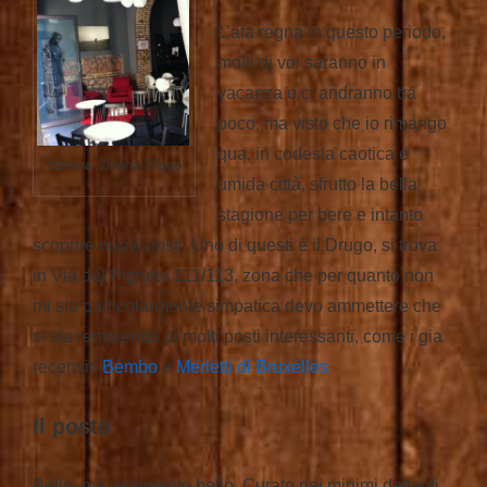
L’afa regna in questo periodo,
molti di voi saranno in
vacanza o ci andranno tra
poco, ma visto che io rimango
qua, in codesta caotica e
Birreria Vineria Drugo
umida città, sfrutto la bella
stagione per bere e intanto
scoprire nuovi posti. Uno di questi è il Drugo, si trova
in Via del Pigneto 111/113, zona che per quanto non
mi sia particolarmente simpatica devo ammettere che
si sta rempiendo di molti posti interessanti, come i gia
recensiti
Bembo
e
Merletti di Bruxelles
Il posto
Bello, ma veramente bello. Curato nei minimi dettagli,