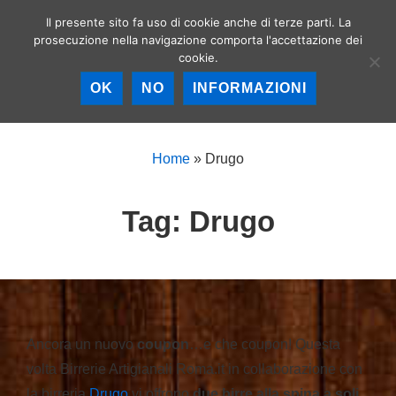
↓
Il presente sito fa uso di cookie anche di terze parti. La
Birrerie artigianali a
Vai
prosecuzione nella navigazione comporta l'accettazione dei
Roma – La birra
MEN
cookie.
al
artigianale nella
Capitale!
contenuto
OK
NO
INFORMAZIONI
principale
Menu
principale
Home
»
Drugo
Tag:
Drugo
Ancora un nuovo
coupon
…e che coupon! Questa
volta Birrerie Artigianali Roma.it in collaborazione con
la birreria
Drugo
vi offrono
due birre alla spina a soli