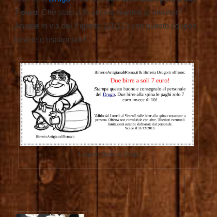
7 euro
! Che state a fa ancora davanti al monitor?
Andate in via del Pigneto 111/113 con questo coupon,
bevete e risparmiate!
Coupon Birreria Drugo