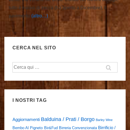
tutto è nuovo di zecca (ha aperto a Dicembre), il
pavimento
(altro…)
CERCA NEL SITO
Cerca:
I NOSTRI TAG
Balduina / Prati / Borgo
Aggiornamenti
Barley Wine
Birrificio /
Bembo Al Pigneto
Bir&Fud
Birreria Convenzionata