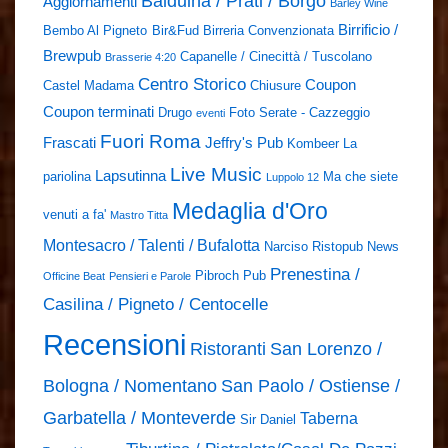
Balduina / Prati / Borgo
Aggiornamenti
Barley Wine
Birrificio /
Bembo Al Pigneto
Bir&Fud
Birreria Convenzionata
Brewpub
Capanelle / Cinecittà / Tuscolano
Brasserie 4:20
Centro Storico
Coupon
Castel Madama
Chiusure
Coupon terminati
Drugo
Foto Serate - Cazzeggio
eventi
Fuori Roma
Frascati
Jeffry's Pub
Kombeer
La
Live Music
Lapsutinna
pariolina
Ma che siete
Luppolo 12
Medaglia d'Oro
venuti a fa'
Mastro Titta
Montesacro / Talenti / Bufalotta
Narciso Ristopub
News
Prenestina /
Pibroch Pub
Officine Beat
Pensieri e Parole
Casilina / Pigneto / Centocelle
Recensioni
Ristoranti
San Lorenzo /
Bologna / Nomentano
San Paolo / Ostiense /
Garbatella / Monteverde
Taberna
Sir Daniel