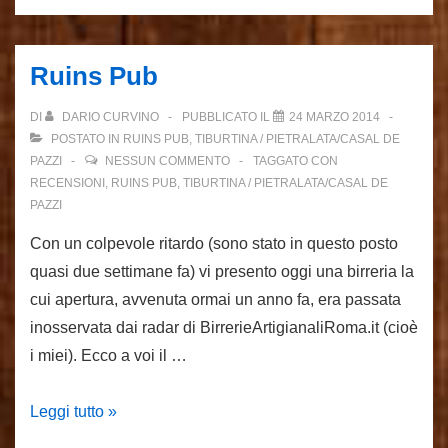
rover
Ruins Pub
DI
DARIO CURVINO
PUBBLICATO IL
24 MARZO 2014
POSTATO IN
RUINS PUB
,
TIBURTINA / PIETRALATA/CASAL DE
PAZZI
NESSUN COMMENTO
TAGGATO CON
RECENSIONI
,
RUINS PUB
,
TIBURTINA / PIETRALATA/CASAL DE
PAZZI
Con un colpevole ritardo (sono stato in questo posto
quasi due settimane fa) vi presento oggi una birreria la
cui apertura, avvenuta ormai un anno fa, era passata
inosservata dai radar di BirrerieArtigianaliRoma.it (cioè
i miei). Ecco a voi il …
Ruins
Leggi tutto »
Pub