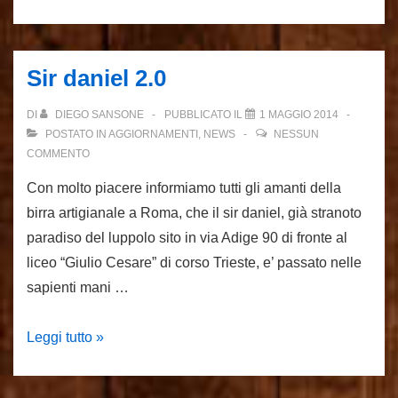
birra
e
Taberna
Sir daniel 2.0
presentano:
Birre
DI
DIEGO SANSONE
PUBBLICATO IL
1 MAGGIO 2014
Mondiali
POSTATO IN
AGGIORNAMENTI
,
NEWS
NESSUN
COMMENTO
Con molto piacere informiamo tutti gli amanti della
birra artigianale a Roma, che il sir daniel, già stranoto
paradiso del luppolo sito in via Adige 90 di fronte al
liceo “Giulio Cesare” di corso Trieste, e’ passato nelle
sapienti mani …
Sir
Leggi tutto »
daniel
2.0