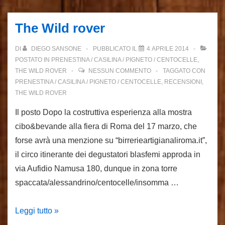
The Wild rover
DI
DIEGO SANSONE
PUBBLICATO IL
4 APRILE 2014
POSTATO IN
PRENESTINA / CASILINA / PIGNETO / CENTOCELLE
,
THE WILD ROVER
NESSUN COMMENTO
TAGGATO CON
PRENESTINA / CASILINA / PIGNETO / CENTOCELLE
,
RECENSIONI
,
THE WILD ROVER
Il posto Dopo la costruttiva esperienza alla mostra
cibo&bevande alla fiera di Roma del 17 marzo, che
forse avrà una menzione su “birrerieartigianaliroma.it”,
il circo itinerante dei degustatori blasfemi approda in
via Aufidio Namusa 180, dunque in zona torre
spaccata/alessandrino/centocelle/insomma …
The
Leggi tutto »
Wild