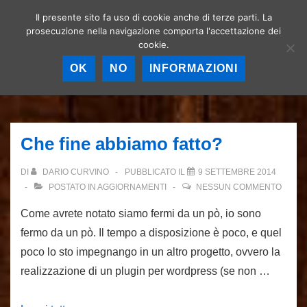
↓
Il presente sito fa uso di cookie anche di terze parti. La
Birrerie artigianali a
Vai
prosecuzione nella navigazione comporta l'accettazione dei
Roma – La birra
MEN
cookie.
al
artigianale nella
Capitale!
contenuto
OK
NO
INFORMAZIONI
principale
Menu
principale
Che fine abbiamo fatto?
DI
DARIO CURVINO
PUBBLICATO IL
9 SETTEMBRE 2014
POSTATO IN
AGGIORNAMENTI
NESSUN COMMENTO
Come avrete notato siamo fermi da un pò, io sono
fermo da un pò. Il tempo a disposizione è poco, e quel
poco lo sto impegnango in un altro progetto, ovvero la
realizzazione di un plugin per wordpress (se non …