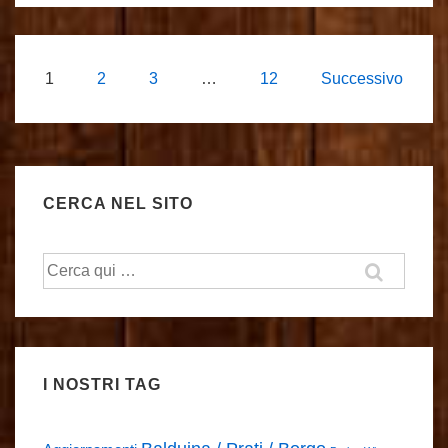
Paginazione
1
2
3
…
12
Successivo
degli
articoli
CERCA NEL SITO
Cerca:
I NOSTRI TAG