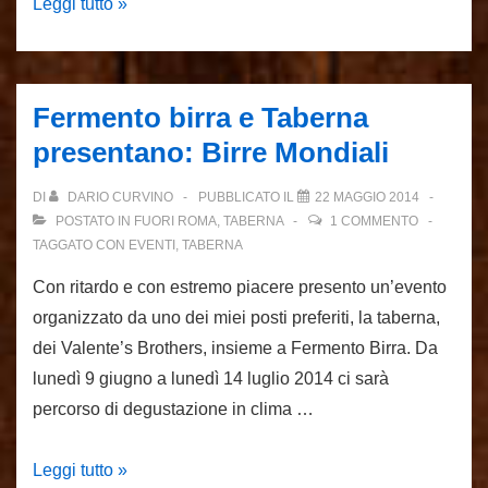
Che
Leggi tutto »
fine
abbiamo
fatto?
Fermento birra e Taberna
presentano: Birre Mondiali
DI
DARIO CURVINO
PUBBLICATO IL
22 MAGGIO 2014
POSTATO IN
FUORI ROMA
,
TABERNA
1 COMMENTO
TAGGATO CON
EVENTI
,
TABERNA
Con ritardo e con estremo piacere presento un’evento
organizzato da uno dei miei posti preferiti, la taberna,
dei Valente’s Brothers, insieme a Fermento Birra. Da
lunedì 9 giugno a lunedì 14 luglio 2014 ci sarà
percorso di degustazione in clima …
Fermento
Leggi tutto »