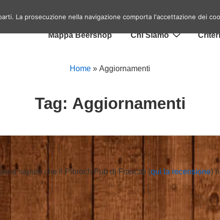
Menu
Home
Eventi birrai a Roma
Top 10 Lo
 parti. La prosecuzione nella navigazione comporta l'accettazione dei coo
ra
principale
Mappa Beershop
Chi Siamo
Criter
Home
»
Aggiornamenti
Tag:
Aggiornamenti
pena saputo che il Pibroch Pub di Frascati (
qui la recensione
) 