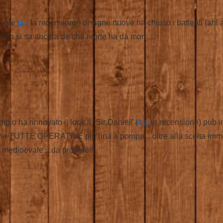
ovate
qui
la recensione) di vigne nuove ha chiuso i battenti (ahi 
 non si sa ancora de che morte ha da morì….
io ha rinnovato il look il “Sir Daniel” (
qui
la recensione) pub in
 TUTTE OPERATIVE più una a pompa…oltre alla scelta immensa 
tta medioevale…da provare!!