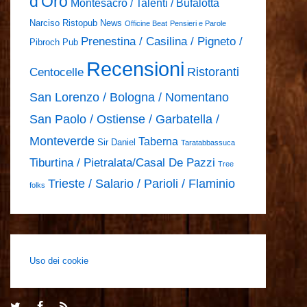
d'Oro
Montesacro / Talenti / Bufalotta
Narciso Ristopub
News
Officine Beat
Pensieri e Parole
Prenestina / Casilina / Pigneto /
Pibroch Pub
Recensioni
Ristoranti
Centocelle
San Lorenzo / Bologna / Nomentano
San Paolo / Ostiense / Garbatella /
Monteverde
Taberna
Sir Daniel
Taratabbassuca
Tiburtina / Pietralata/Casal De Pazzi
Tree
Trieste / Salario / Parioli / Flaminio
folks
Uso dei cookie