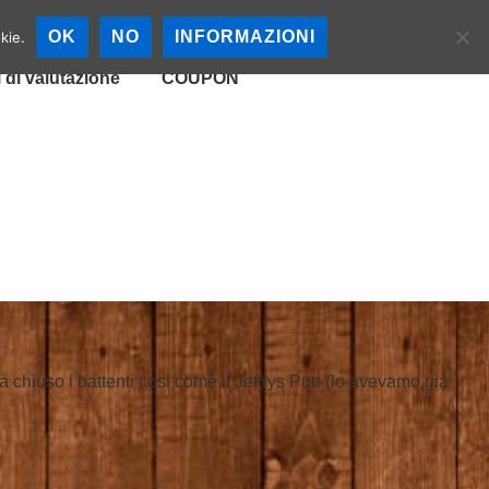
cali
Mappa Birrerie
OK
NO
INFORMAZIONI
kie.
i di valutazione
COUPON
ha chiuso i battenti cosi come il Jeffrys Pub (lo avevamo già