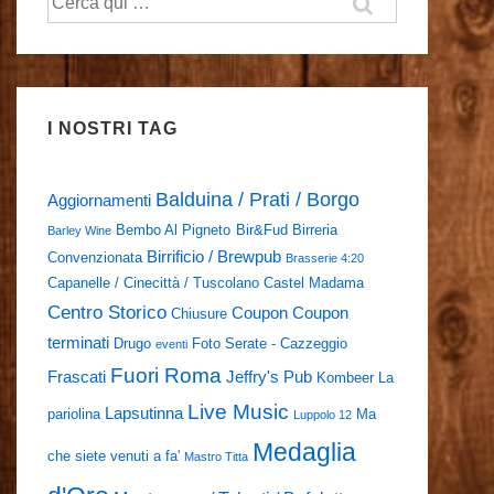
I NOSTRI TAG
Balduina / Prati / Borgo
Aggiornamenti
Bembo Al Pigneto
Bir&Fud
Birreria
Barley Wine
Birrificio / Brewpub
Convenzionata
Brasserie 4:20
Capanelle / Cinecittà / Tuscolano
Castel Madama
Centro Storico
Coupon
Coupon
Chiusure
terminati
Drugo
Foto Serate - Cazzeggio
eventi
Fuori Roma
Frascati
Jeffry's Pub
Kombeer
La
Live Music
Lapsutinna
pariolina
Ma
Luppolo 12
Medaglia
che siete venuti a fa'
Mastro Titta