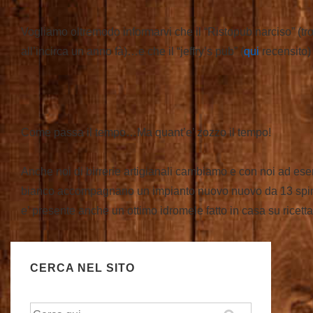
Vogliamo oltremodo informarvi che il “Ristopub narciso” (tr
all’incirca un anno fà)…e che il “jeffry’s pub” (
qui
recensito)
Come passa il tempo…Ma quant’e’ zozzo il tempo!
Anche noi di birrerie artigianali cambiamo e con noi ad esemp
bianco accompagnano un impianto nuovo nuovo da 13 spine
e’ presente anche un ottimo idromele fatto in casa su rice
CERCA NEL SITO
Cerca: