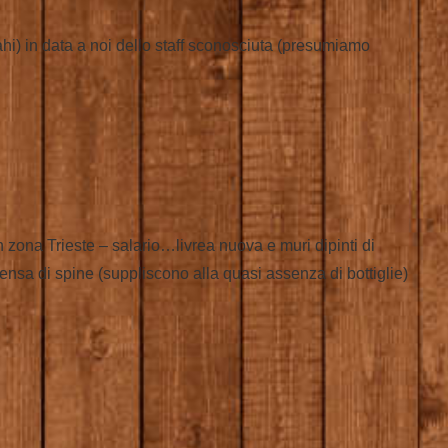
ahi) in data a noi dello staff sconosciuta (presumiamo
 zona Trieste – salario…livrea nuova e muri dipinti di
di spine (suppliscono alla quasi assenza di bottiglie)