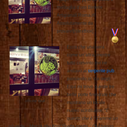
medaglia d’oro Birrerie
Artigianali Roma.it!
Assolutamente da
provare!
[/stextbox]
Ecco che una sera
come un’altra, mentre
tutto convinto me ne
andavo al
serpente pub
,
passando in Via degli
Equi mi trovo queste tre
belle porte finestrate che
officine beat
mostrano un locale
nuovo scintillante. “
E
questo che è? Famme un
pò vede…Mazza che fico! Spetta spetta…Qui hanno