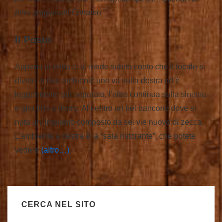
birre artigianali! Entramo.
”
Il Posto
Appena si entra ci si rende subito conto che il locale si
divide in due ambienti: uno va sulla destra ed è
leggermente più separato, l’altro continua sulla sinistra
e gira fino a dietro. Al centro un bel bancone dove si
nota un’ impianto composto da sei vie nuovo di zecca.
L’ambiente a destra è la “sala ristorante”, che potete
vedere
(altro…)
CERCA NEL SITO