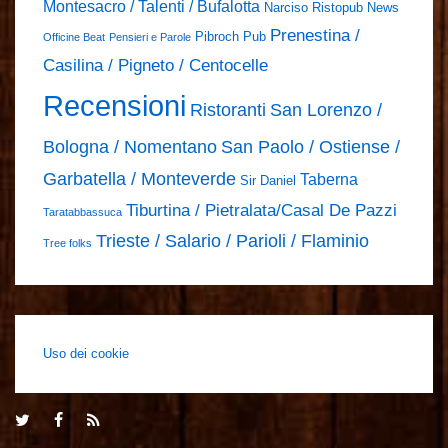
Montesacro / Talenti / Bufalotta
Narciso Ristopub
News
Prenestina /
Pibroch Pub
Officine Beat
Pensieri e Parole
Casilina / Pigneto / Centocelle
Recensioni
Ristoranti
San Lorenzo /
Bologna / Nomentano
San Paolo / Ostiense /
Garbatella / Monteverde
Taberna
Sir Daniel
Tiburtina / Pietralata/Casal De Pazzi
Taratabbassuca
Trieste / Salario / Parioli / Flaminio
Tree folks
Uso dei cookie