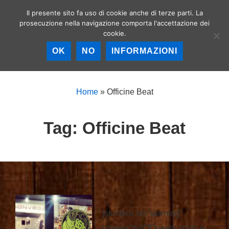
↓
Il presente sito fa uso di cookie anche di terze parti. La
Birrerie artigianali a
Vai
prosecuzione nella navigazione comporta l'accettazione dei
Roma – La birra
MEN
cookie.
al
artigianale nella
Capitale!
contenuto
OK
NO
INFORMAZIONI
principale
Menu
principale
Home
»
Officine Beat
Tag:
Officine Beat
[stextbox id=”warning”
image=”null”]Questo posto è