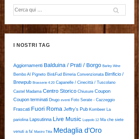
Cerca:
I NOSTRI TAG
Balduina / Prati / Borgo
Aggiornamenti
Barley Wine
Birrificio /
Bembo Al Pigneto
Bir&Fud
Birreria Convenzionata
Brewpub
Capanelle / Cinecittà / Tuscolano
Brasserie 4:20
Centro Storico
Coupon
Castel Madama
Chiusure
Coupon terminati
Drugo
Foto Serate - Cazzeggio
eventi
Fuori Roma
Frascati
Jeffry's Pub
Kombeer
La
Live Music
Lapsutinna
pariolina
Ma che siete
Luppolo 12
Medaglia d'Oro
venuti a fa'
Mastro Titta