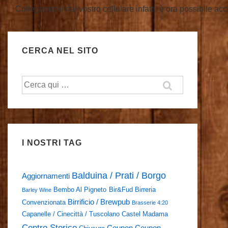
Collegandovi dal vostro cellulare infatti, è ora possibile a
CERCA NEL SITO
Cerca:
I NOSTRI TAG
Balduina / Prati / Borgo
Aggiornamenti
Bembo Al Pigneto
Bir&Fud
Birreria
Barley Wine
Birrificio / Brewpub
Convenzionata
Brasserie 4:20
Capanelle / Cinecittà / Tuscolano
Castel Madama
Centro Storico