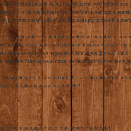
 caso del Gradi plato di via val maggia (zona conca d’oro) gestito
 di birra più in via del pigneto dove il confine tra bar, pub e beer
la piazzetta davanti alla scuola lato della posta dove il numero
a di negozi specializzati che tende a soddisfare un pubblico se
un trend interessante non solo per il discorso “mercato” ma quas
so) passa anche per un negozietto che ti vende (per es.) una bi
di scegliere l’alternativa ai mostri da multinazionale rendendo ac
Filippo del gradi di conca d’oro) che tra mille difficoltà ed int
ro non artefatto ma soprattutto BUONO!
 vi viene in soccorso, nasce infatti la versione Mobile!