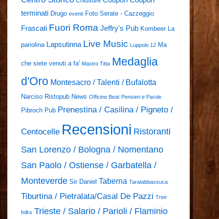
Coupon
Coupon
Chiusure
terminati
Drugo
Foto Serate - Cazzeggio
eventi
Fuori Roma
Frascati
Jeffry's Pub
Kombeer
La
Live Music
Lapsutinna
pariolina
Ma
Luppolo 12
Medaglia
che siete venuti a fa'
Mastro Titta
d'Oro
Montesacro / Talenti / Bufalotta
Narciso Ristopub
News
Officine Beat
Pensieri e Parole
Prenestina / Casilina / Pigneto /
Pibroch Pub
Recensioni
Ristoranti
Centocelle
San Lorenzo / Bologna / Nomentano
San Paolo / Ostiense / Garbatella /
Monteverde
Taberna
Sir Daniel
Taratabbassuca
Tiburtina / Pietralata/Casal De Pazzi
Tree
Trieste / Salario / Parioli / Flaminio
folks