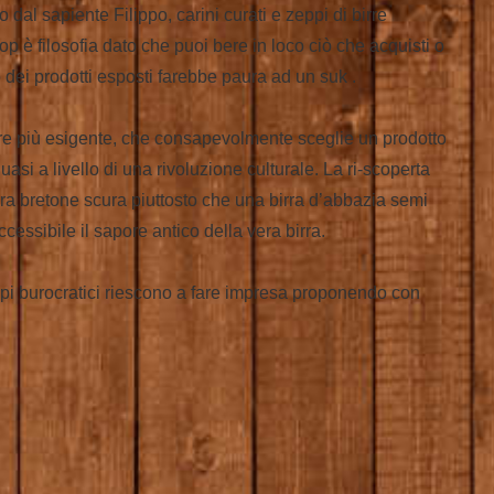
 dal sapiente Filippo, carini curati e zeppi di birre
shop è filosofia dato che puoi bere in loco ciò che acquisti o
 dei prodotti esposti farebbe paura ad un suk .
mpre più esigente, che consapevolmente sceglie un prodotto
i a livello di una rivoluzione culturale. La ri-scoperta
rra bretone scura piuttosto che una birra d’abbazia semi
cessibile il sapore antico della vera birra.
oppi burocratici riescono a fare impresa proponendo con