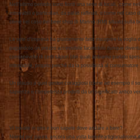
Nell’ultimo periodo sono fioriti una serie di locali, come nel
introvabili e particolari, da palati raffinati, o come nel caso
come nel caso del beer shop di Marino (RM) situato sulla bel
La sete d’impresa ha giustamente fatto riscoprire la vogli
pagandolo un prezzo accessibile facendolo dunque diventare 
consapevole di certi sapori (dei quali abbiamo parlato spes
introvabile, proprio perchè da la possibilità al consumatore 
Un plauso a quei gestori coraggiosi (come ad esempio il sor 
sapienza e competenza prodotti da un significato antico ve
Vi trovate in giro e non sapete dove andare a bere?
Niente piu’ paura, ancora una volta birrerieartigianaliroma.it