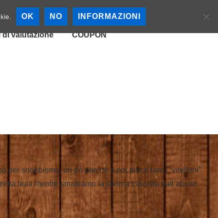
cali
Mappa Birrerie
OK
NO
INFORMAZIONI
kie.
i di valutazione
COUPON
ò per snobbismo, un pò perchè a noi piace fare i “vitelloni”
anzetta buia mentre smaltiamo la sborna causata dall’abuso