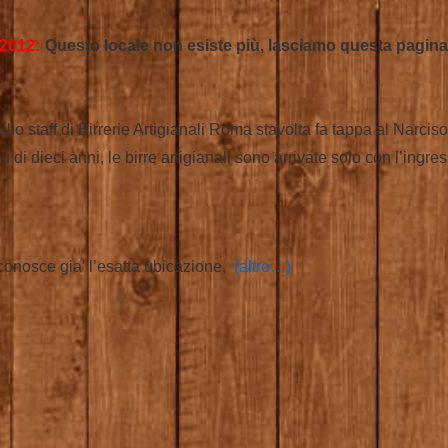
2012:
Questo locale non esiste più, lasciamo questa pagina
ello staff di Birrerie Artigianali Roma stavolta fa tappa al Narcis
 di dieci anni, le birre artigianali sono arrivate solo con l’ingr
i conosce gia’ l’esatta ubicazione,
(altro…)