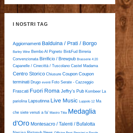
I NOSTRI TAG
Balduina / Prati / Borgo
Aggiornamenti
Bembo Al Pigneto
Bir&Fud
Birreria
Barley Wine
Birrificio / Brewpub
Convenzionata
Brasserie 4:20
Capanelle / Cinecittà / Tuscolano
Castel Madama
Centro Storico
Coupon
Coupon
Chiusure
terminati
Drugo
Foto Serate - Cazzeggio
eventi
Fuori Roma
Frascati
Jeffry's Pub
Kombeer
La
Live Music
Lapsutinna
pariolina
Ma
Luppolo 12
Medaglia
che siete venuti a fa'
Mastro Titta
d'Oro
Montesacro / Talenti / Bufalotta
Narciso Ristopub
News
Officine Beat
Pensieri e Parole