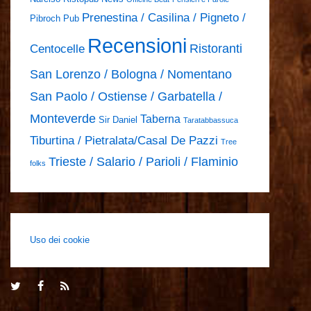
Prenestina / Casilina / Pigneto /
Pibroch Pub
Recensioni
Ristoranti
Centocelle
San Lorenzo / Bologna / Nomentano
San Paolo / Ostiense / Garbatella /
Monteverde
Taberna
Sir Daniel
Taratabbassuca
Tiburtina / Pietralata/Casal De Pazzi
Tree
Trieste / Salario / Parioli / Flaminio
folks
Uso dei cookie