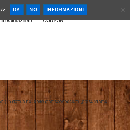
cali
Mappa Birrerie
OK
NO
INFORMAZIONI
kie.
i di valutazione
COUPON
ahi) in data a noi dello staff sconosciuta (presumiamo