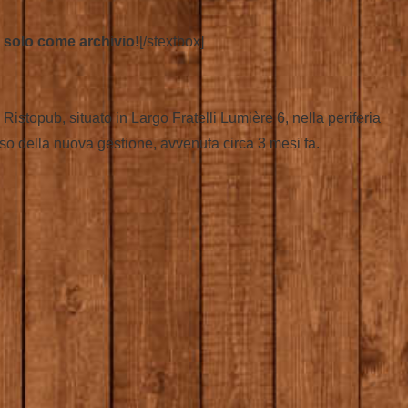
 solo come archivio!
[/stextbox]
o Ristopub, situato in Largo Fratelli Lumière 6, nella periferia
esso della nuova gestione, avvenuta circa 3 mesi fa.