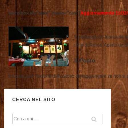
[stextbox id=”alert” mode=”css”]
Aggiornamento 11/02/
Il meraviglioso fuoriserie d
nord di Roma. Aperto da più
Il Posto
Il locale puo’ risultare difficoltoso da raggiungere se non s
CERCA NEL SITO
Cerca: