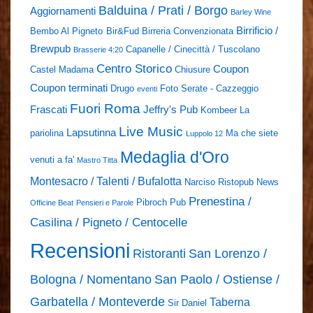
Balduina / Prati / Borgo
Aggiornamenti
Barley Wine
Birrificio /
Bembo Al Pigneto
Bir&Fud
Birreria Convenzionata
Brewpub
Capanelle / Cinecittà / Tuscolano
Brasserie 4:20
Centro Storico
Coupon
Castel Madama
Chiusure
Coupon terminati
Drugo
Foto Serate - Cazzeggio
eventi
Fuori Roma
Frascati
Jeffry's Pub
Kombeer
La
Live Music
Lapsutinna
pariolina
Ma che siete
Luppolo 12
Medaglia d'Oro
venuti a fa'
Mastro Titta
Montesacro / Talenti / Bufalotta
Narciso Ristopub
News
Prenestina /
Pibroch Pub
Officine Beat
Pensieri e Parole
Casilina / Pigneto / Centocelle
Recensioni
Ristoranti
San Lorenzo /
Bologna / Nomentano
San Paolo / Ostiense /
Garbatella / Monteverde
Taberna
Sir Daniel