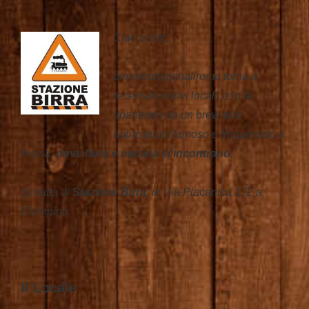
Ciao a tutti,
birrerieartigianaliroma torna a
recensire nuovi locali, e lo fa
ripartendo da un brew-pub
abbastanza famoso e frequentato a
Roma,
dove birra e musica si incontrano
.
Si tratta di
Stazione Birra
, in Via Placanica 172 a
Ciampino.
Il Locale