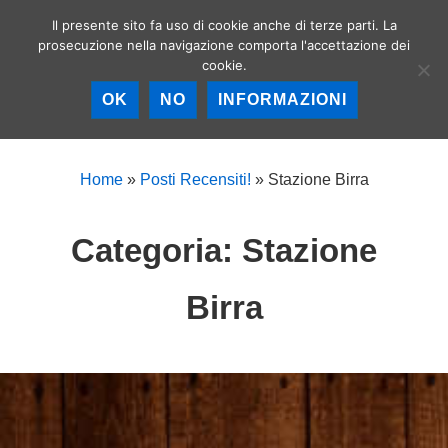
↓
Il presente sito fa uso di cookie anche di terze parti. La
Birrerie artigianali a
Vai
prosecuzione nella navigazione comporta l'accettazione dei
Roma – La birra
MEN
cookie.
al
artigianale nella
Capitale!
contenuto
OK
NO
INFORMAZIONI
principale
Menu
principale
Home
»
Posti Recensiti!
»
Stazione Birra
Categoria:
Stazione
Birra