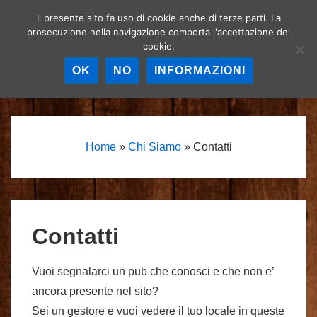
↓
Il presente sito fa uso di cookie anche di terze parti. La
Birrerie artigianali a
Vai
prosecuzione nella navigazione comporta l'accettazione dei
Roma – La birra
MEN
cookie.
al
artigianale nella
Capitale!
contenuto
OK
NO
INFORMAZIONI
principale
Menu
principale
Home
»
Chi Siamo
»
Contatti
Contatti
Vuoi segnalarci un pub che conosci e che non e’
ancora presente nel sito?
Sei un gestore e vuoi vedere il tuo locale in queste