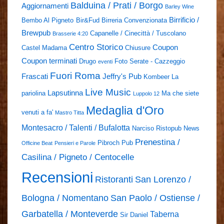
Balduina / Prati / Borgo
Aggiornamenti
Barley Wine
Birrificio /
Bembo Al Pigneto
Bir&Fud
Birreria Convenzionata
Brewpub
Capanelle / Cinecittà / Tuscolano
Brasserie 4:20
Centro Storico
Coupon
Castel Madama
Chiusure
Coupon terminati
Drugo
Foto Serate - Cazzeggio
eventi
Fuori Roma
Frascati
Jeffry's Pub
Kombeer
La
Live Music
Lapsutinna
pariolina
Ma che siete
Luppolo 12
Medaglia d'Oro
venuti a fa'
Mastro Titta
Montesacro / Talenti / Bufalotta
Narciso Ristopub
News
Prenestina /
Pibroch Pub
Officine Beat
Pensieri e Parole
Casilina / Pigneto / Centocelle
Recensioni
Ristoranti
San Lorenzo /
Bologna / Nomentano
San Paolo / Ostiense /
Garbatella / Monteverde
Taberna
Sir Daniel