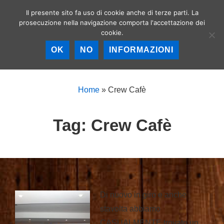
↓
Il presente sito fa uso di cookie anche di terze parti. La
Birrerie artigianali a
Vai
prosecuzione nella navigazione comporta l'accettazione dei
Roma – La birra
MEN
cookie.
al
artigianale nella
Capitale!
contenuto
OK
NO
INFORMAZIONI
principale
Menu
principale
Home
»
Crew Cafè
Tag:
Crew Cafè
Di nuovo in giro e anche
stavolta abbiamo
CASUALMENTE trovato un