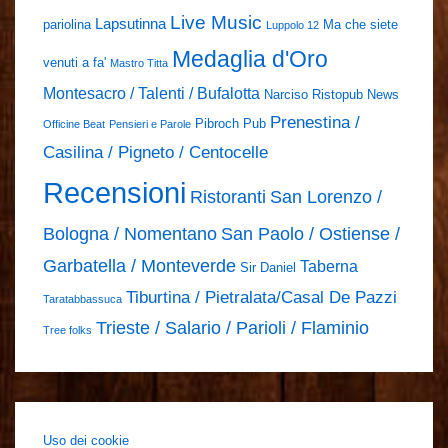
Live Music
Lapsutinna
pariolina
Ma che siete
Luppolo 12
Medaglia d'Oro
venuti a fa'
Mastro Titta
Montesacro / Talenti / Bufalotta
Narciso Ristopub
News
Prenestina /
Pibroch Pub
Officine Beat
Pensieri e Parole
Casilina / Pigneto / Centocelle
Recensioni
Ristoranti
San Lorenzo /
Bologna / Nomentano
San Paolo / Ostiense /
Garbatella / Monteverde
Taberna
Sir Daniel
Tiburtina / Pietralata/Casal De Pazzi
Taratabbassuca
Trieste / Salario / Parioli / Flaminio
Tree folks
Uso dei cookie