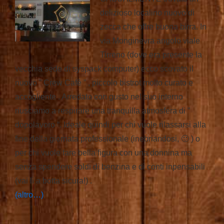
delizioso localino nuovo di
zecca che offre buona birra. In
via Monginevra angolo viale
Tirreno (dove era presente la
vecchia sede di syspack computer) ecco scovato il
nuovo ” Crew Cafè ” , piccolo bistrot molto curato e
accogliente . Arredato con gusto nel suo interno
riusciamo a respirare una tranquilla atmosfera di ”
dopolavoro “. Ideale quindi per chi vuole rilassarsi alla
fine della giornata professionale (inebriandosi, 🙂 ) o
per chi vuole fare bella figura con una donnina ma
senza spendere soldi di benzina e di conti inpensabili
(vai lì a botta sicura!) .
(altro…)