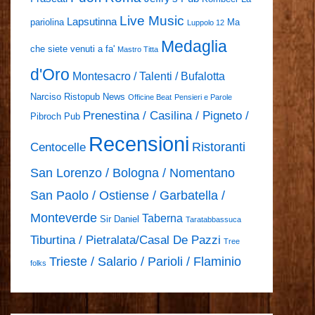
Live Music
Lapsutinna
pariolina
Ma
Luppolo 12
Medaglia
che siete venuti a fa'
Mastro Titta
d'Oro
Montesacro / Talenti / Bufalotta
Narciso Ristopub
News
Officine Beat
Pensieri e Parole
Prenestina / Casilina / Pigneto /
Pibroch Pub
Recensioni
Ristoranti
Centocelle
San Lorenzo / Bologna / Nomentano
San Paolo / Ostiense / Garbatella /
Monteverde
Taberna
Sir Daniel
Taratabbassuca
Tiburtina / Pietralata/Casal De Pazzi
Tree
Trieste / Salario / Parioli / Flaminio
folks