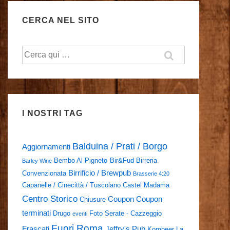
CERCA NEL SITO
Cerca:
I NOSTRI TAG
Balduina / Prati / Borgo
Aggiornamenti
Bembo Al Pigneto
Bir&Fud
Birreria
Barley Wine
Birrificio / Brewpub
Convenzionata
Brasserie 4:20
Capanelle / Cinecittà / Tuscolano
Castel Madama
Centro Storico
Coupon
Coupon
Chiusure
terminati
Drugo
Foto Serate - Cazzeggio
eventi
Fuori Roma
Frascati
Jeffry's Pub
Kombeer
La