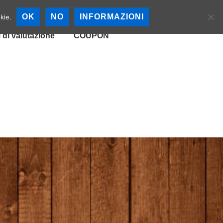
cali
Mappa Birrerie
OK
NO
INFORMAZIONI
kie.
i di valutazione
COUPON