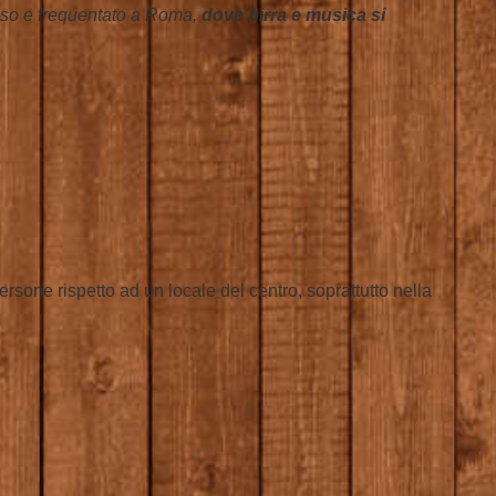
moso e frequentato a Roma,
dove birra e musica si
rsone rispetto ad un locale del centro, soprattutto nella