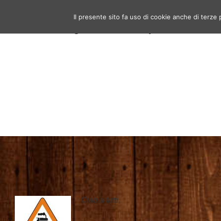
↓
Il presente sito fa uso di cookie anche di terze
Birrerie artigianali a Roma – La bir
Vai
artigianale nella Capitale!
al
contenuto
principale
Ciao a tutti,