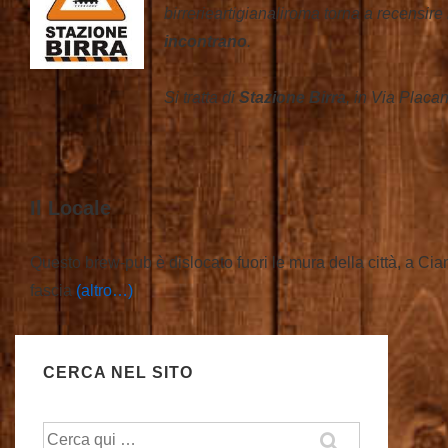
birrerieartigianaliroma torna a recensir
incontrano
.
Si tratta di
Stazione Birra
, in Via Placa
Il Locale
Questo brew-pub è dislocato fuori le mura della città, a Cia
fascia
(altro…)
CERCA NEL SITO
Cerca: