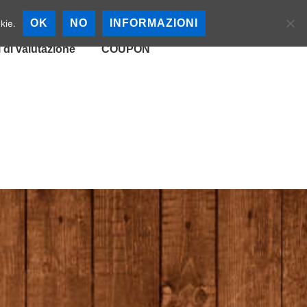
cali
Mappa Birrerie
OK
NO
INFORMAZIONI
kie.
i di valutazione
COUPON