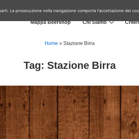
Menu
Home
Eventi birrai a Roma
Top 10 Lo
 parti. La prosecuzione nella navigazione comporta l'accettazione dei coo
ra
principale
Mappa Beershop
Chi Siamo
Criter
Home
»
Stazione Birra
Tag:
Stazione Birra