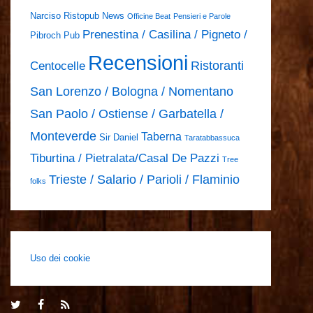
Narciso Ristopub
News
Officine Beat
Pensieri e Parole
Prenestina / Casilina / Pigneto /
Pibroch Pub
Recensioni
Ristoranti
Centocelle
San Lorenzo / Bologna / Nomentano
San Paolo / Ostiense / Garbatella /
Monteverde
Taberna
Sir Daniel
Taratabbassuca
Tiburtina / Pietralata/Casal De Pazzi
Tree
Trieste / Salario / Parioli / Flaminio
folks
Uso dei cookie