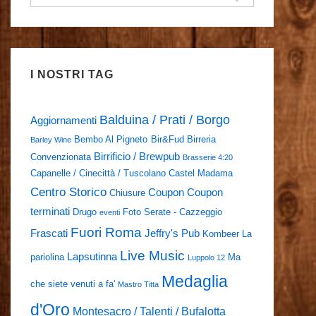
I NOSTRI TAG
Balduina / Prati / Borgo
Aggiornamenti
Bembo Al Pigneto
Bir&Fud
Birreria
Barley Wine
Birrificio / Brewpub
Convenzionata
Brasserie 4:20
Capanelle / Cinecittà / Tuscolano
Castel Madama
Centro Storico
Coupon
Coupon
Chiusure
terminati
Drugo
Foto Serate - Cazzeggio
eventi
Fuori Roma
Frascati
Jeffry's Pub
Kombeer
La
Live Music
Lapsutinna
pariolina
Ma
Luppolo 12
Medaglia
che siete venuti a fa'
Mastro Titta
d'Oro
Montesacro / Talenti / Bufalotta