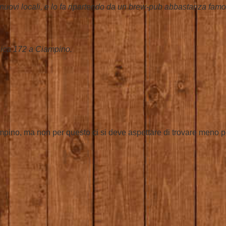
e nuovi locali, e lo fa ripartendo da un brew-pub abbastanza fa
nica 172 a Ciampino.
mpino, ma non per questo ci si deve aspettare di trovare meno pe