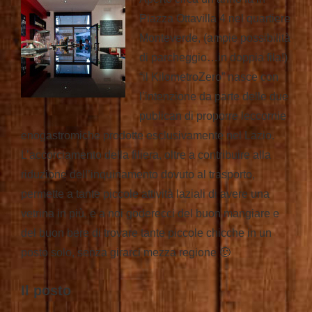
Piazza Ottavilla 4 nel quartiere
Monteverde, (ampie possibilità
di parcheggio…in doppia fila!)
“il KilometroZero” nasce con
l’intenzione da parte delle due
publican di proporre leccornie
enogastromiche prodotte esclusivamente nel Lazio.
L’accorciamento della filiera, oltre a contribuire alla
riduzione dell’inquinamento dovuto al trasporto,
permette a tante piccole attività laziali di avere una
vetrina in più, e a noi goderecci del buon mangiare e
del buon bere di trovare tante piccole chicche in un
posto solo, senza girarci mezza regione 🙂
Il posto