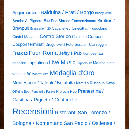
Balduina / Prati / Borgo
Aggiornamenti
Barley Wine
Birrificio /
Bembo Al Pigneto
Bir&Fud
Birreria Convenzionata
Brewpub
Capanelle / Cinecittà / Tuscolano
Brasserie 4:20
Centro Storico
Coupon
Castel Madama
Chiusure
Coupon terminati
Drugo
Foto Serate - Cazzeggio
eventi
Fuori Roma
Frascati
Jeffry's Pub
Kombeer
La
Live Music
Lapsutinna
pariolina
Ma che siete
Luppolo 12
Medaglia d'Oro
venuti a fa'
Mastro Titta
Montesacro / Talenti / Bufalotta
Narciso Ristopub
News
Prenestina /
Pibroch Pub
Officine Beat
Pensieri e Parole
Casilina / Pigneto / Centocelle
Recensioni
Ristoranti
San Lorenzo /
Bologna / Nomentano
San Paolo / Ostiense /