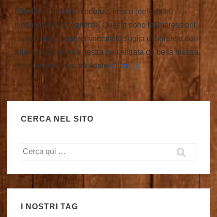
Picollino e curato, moderno, fresco (nello stile)
luminoso ed accogliente. Queste sono le impressioni
che si hanno appena varcata la soglia d’ingresso del
KilometroZero. Alla destra dell’entrata da bella mostra
di sé un sempre scintillante
(altro…)
CERCA NEL SITO
Cerca:
I NOSTRI TAG