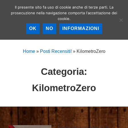
↓
Il presente sito fa uso di cookie anche di terze parti. La
Birrerie artigianali a
Vai
prosecuzione nella navigazione comporta l'accettazione dei
Roma – La birra
MEN
cookie.
al
artigianale nella
Capitale!
contenuto
OK
NO
INFORMAZIONI
principale
Menu
principale
Home
»
Posti Recensiti!
»
KilometroZero
Categoria:
KilometroZero
Aperto circa un anno fa in