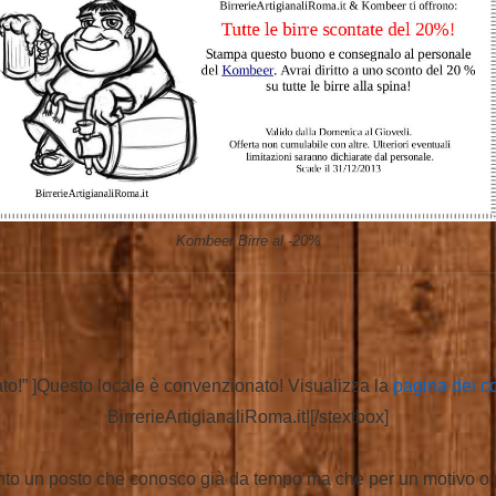
Kombeer Birre al -20%
to!” ]Questo locale è convenzionato! Visualizza la
pagina dei c
BirrerieArtigianaliRoma.it![/stextbox]
nto un posto che conosco già da tempo ma che per un motivo o pe