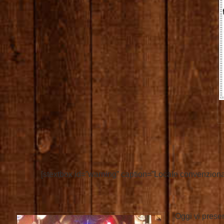
[stextbox id=”warning” caption=”Locale convenziona
Oggi vi prese