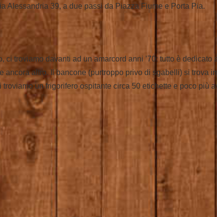
ia Alessandria 39, a due passi da Piazza Fiume e Porta Pia.
o, ci troviamo davanti ad un amarcord anni ’70: tutto è dedicato a 
 ancora altro. Il bancone (purtroppo privo di sgabelli) si trova 
i troviamo un frigorifero ospitante circa 50 etichette e poco più a