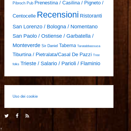
Prenestina / Casilina / Pigneto /
Pibroch Pub
Recensioni
Ristoranti
Centocelle
San Lorenzo / Bologna / Nomentano
San Paolo / Ostiense / Garbatella /
Monteverde
Taberna
Sir Daniel
Taratabbassuca
Tiburtina / Pietralata/Casal De Pazzi
Tree
Trieste / Salario / Parioli / Flaminio
folks
Uso dei cookie
↑