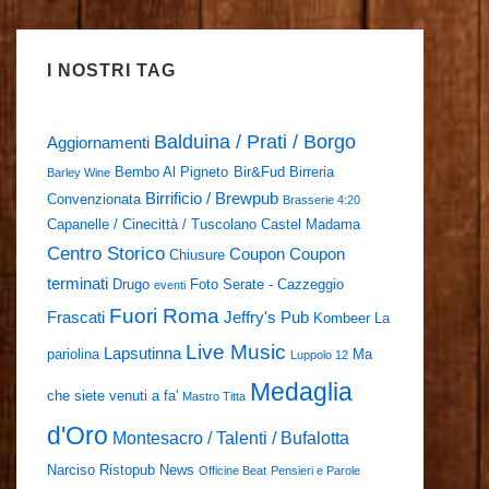
I NOSTRI TAG
Balduina / Prati / Borgo
Aggiornamenti
Bembo Al Pigneto
Bir&Fud
Birreria
Barley Wine
Birrificio / Brewpub
Convenzionata
Brasserie 4:20
Capanelle / Cinecittà / Tuscolano
Castel Madama
Centro Storico
Coupon
Coupon
Chiusure
terminati
Drugo
Foto Serate - Cazzeggio
eventi
Fuori Roma
Frascati
Jeffry's Pub
Kombeer
La
Live Music
Lapsutinna
pariolina
Ma
Luppolo 12
Medaglia
che siete venuti a fa'
Mastro Titta
d'Oro
Montesacro / Talenti / Bufalotta
Narciso Ristopub
News
Officine Beat
Pensieri e Parole