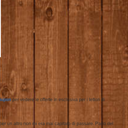
oupon
per vedere le offerte in esclusiva per i lettori di
r un altro non mi era mai capitato di passare. Parlo del