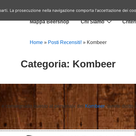
Menu
Home
Eventi birrai a Roma
Top 10 Lo
 parti. La prosecuzione nella navigazione comporta l'accettazione dei coo
ra
principale
Mappa Beershop
Chi Siamo
Criter
Home
»
Posti Recensiti!
»
Kombeer
Categoria:
Kombeer
 e consegnado questo al personale del
Kombeer
, avrete diritt