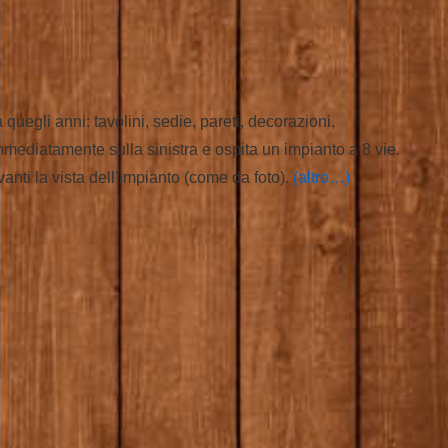
quegli anni: tavolini, sedie, pareti, decorazioni,
immediatamente sulla sinistra e ospita un impianto a 8 vie.
vanti la vista dell’impianto (come da foto).
(altro…)