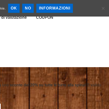
cali
Mappa Birrerie
OK
NO
INFORMAZIONI
kie.
i di valutazione
COUPON
o a uno
sconto del 20% su tutte le birre alla spina!
È valido