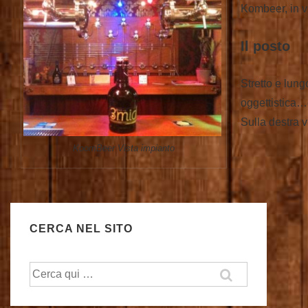
Kombeer, in v
Il posto
Stretto e lung
oggettistica…e
Sulla destra v
KoomBeer Vista impianto
CERCA NEL SITO
Cerca: