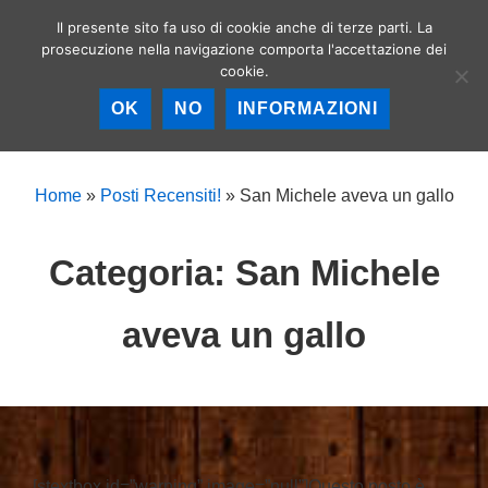
↓
Il presente sito fa uso di cookie anche di terze parti. La
Birrerie artigianali a
Vai
prosecuzione nella navigazione comporta l'accettazione dei
Roma – La birra
MEN
cookie.
al
artigianale nella
Capitale!
contenuto
OK
NO
INFORMAZIONI
principale
Menu
principale
Home
»
Posti Recensiti!
»
San Michele aveva un gallo
Categoria:
San Michele
aveva un gallo
[stextbox id=”warning” image=”null”]Questo posto è