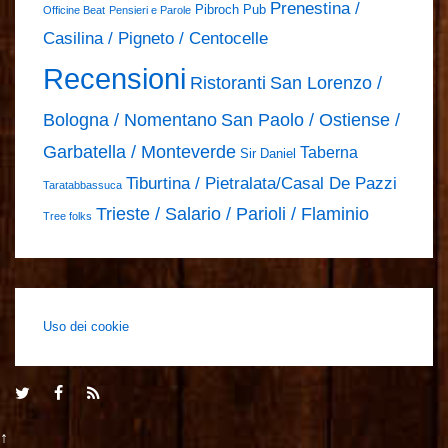
Prenestina /
Pibroch Pub
Officine Beat
Pensieri e Parole
Casilina / Pigneto / Centocelle
Recensioni
Ristoranti
San Lorenzo /
Bologna / Nomentano
San Paolo / Ostiense /
Garbatella / Monteverde
Taberna
Sir Daniel
Tiburtina / Pietralata/Casal De Pazzi
Taratabbassuca
Trieste / Salario / Parioli / Flaminio
Tree folks
Uso dei cookie
↑