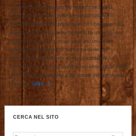
Superato l’effetto “viaggio nel tempo” che ti dà la
location (quantomeno nelle ore serali/notturne) ci
ritroviamo davanti alla prima sala con il bancone sulla
sinistra, nel quale da bella mostra di se un bellissimo
impianto composto da nove spine (più una spina
separata della guinness). Sul fianco destro del
bancone (ma separato da un muro) è presente un
banco frigo con una selezione di leccornie tipicamente
locali che piacciono tanto a noi amanti dell'”emotional
slow food”
(altro…)
CERCA NEL SITO
Cerca: