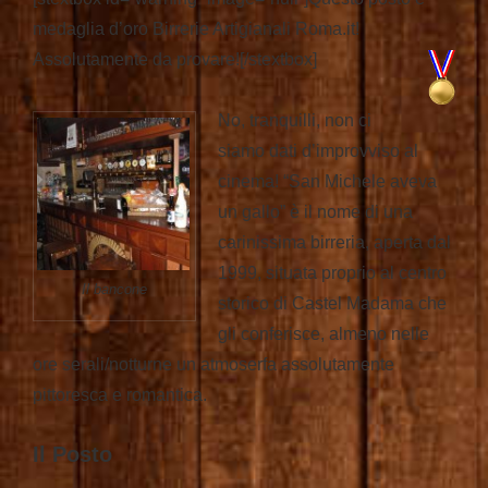
medaglia d’oro Birrerie Artigianali Roma.it!
Assolutamente da provare!
[/stextbox]
No, tranquilli, non ci
siamo dati d’improvviso al
cinema! “San Michele aveva
un gallo” è il nome di una
carinissima birreria, aperta dal
1999, situata proprio al centro
Il bancone
storico di Castel Madama che
gli conferisce, almeno nelle
ore serali/notturne un atmoserfa assolutamente
pittoresca e romantica.
Il Posto