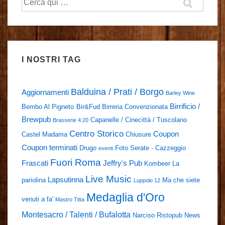
I NOSTRI TAG
Balduina / Prati / Borgo
Aggiornamenti
Barley Wine
Birrificio /
Bembo Al Pigneto
Bir&Fud
Birreria Convenzionata
Brewpub
Capanelle / Cinecittà / Tuscolano
Brasserie 4:20
Centro Storico
Coupon
Castel Madama
Chiusure
Coupon terminati
Drugo
Foto Serate - Cazzeggio
eventi
Fuori Roma
Frascati
Jeffry's Pub
Kombeer
La
Live Music
Lapsutinna
pariolina
Ma che siete
Luppolo 12
Medaglia d'Oro
venuti a fa'
Mastro Titta
Montesacro / Talenti / Bufalotta
Narciso Ristopub
News