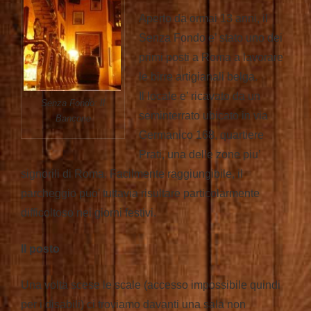
Aperto da ormai 13 anni, il
Senza Fondo e’ stato uno dei
primi posti a Roma a lavorare
le birre artigianali belga.
Il locale e’ ricavato da un
Senza Fondo: Il
seminterrato ubicato in via
Bancone
Germanico 168, quartiere
Prati, una delle zone piu’
signorili di Roma. Facilmente raggiungibile, il
parcheggio puo’ tuttavia risultare particolarmente
difficoltoso nei giorni festivi.
Il posto
Una volta scese le scale (accesso impossibile quindi
per i disabili) ci troviamo davanti una sala non