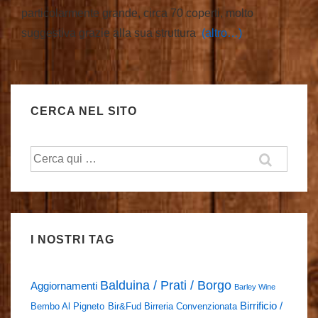
particolarmente grande, circa 70 coperti, molto
suggestiva grazie alla sua struttura
(altro…)
CERCA NEL SITO
Cerca:
I NOSTRI TAG
Balduina / Prati / Borgo
Aggiornamenti
Barley Wine
Birrificio /
Bembo Al Pigneto
Bir&Fud
Birreria Convenzionata