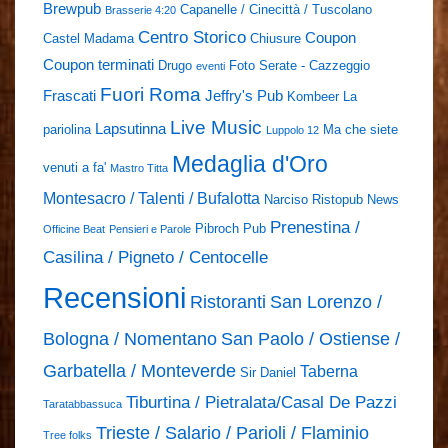
Brewpub
Capanelle / Cinecittà / Tuscolano
Brasserie 4:20
Centro Storico
Coupon
Castel Madama
Chiusure
Coupon terminati
Drugo
Foto Serate - Cazzeggio
eventi
Fuori Roma
Frascati
Jeffry's Pub
Kombeer
La
Live Music
Lapsutinna
pariolina
Ma che siete
Luppolo 12
Medaglia d'Oro
venuti a fa'
Mastro Titta
Montesacro / Talenti / Bufalotta
Narciso Ristopub
News
Prenestina /
Pibroch Pub
Officine Beat
Pensieri e Parole
Casilina / Pigneto / Centocelle
Recensioni
Ristoranti
San Lorenzo /
Bologna / Nomentano
San Paolo / Ostiense /
Garbatella / Monteverde
Taberna
Sir Daniel
Tiburtina / Pietralata/Casal De Pazzi
Taratabbassuca
Trieste / Salario / Parioli / Flaminio
Tree folks