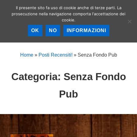
↓
Il presente sito fa uso di cookie anche di terze parti. La
Birrerie artigianali a
Vai
prosecuzione nella navigazione comporta l'accettazione dei
Roma – La birra
MEN
cookie.
al
artigianale nella
Capitale!
contenuto
OK
NO
INFORMAZIONI
principale
Menu
principale
Home
»
Posti Recensiti!
»
Senza Fondo Pub
Categoria:
Senza Fondo
Pub