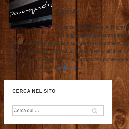
Il posto
Appena varcata la soglia d’ingresso 
per raggiungerla dobbiamo prima attr
grande e spaziosa, si divide a sua volta in due ambienti diver
mentre il secondo è molto più luminoso, fresco, più in stile “
(con lo stesso carattere dell’insegna fuori, che potete veder
C’è da segnalare inoltre
(altro…)
CERCA NEL SITO
Cerca: