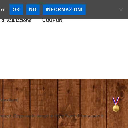
cali
Mappa Birrerie
OK
NO
INFORMAZIONI
kie.
i di valutazione
COUPON
/stextbox]
orenzo. Dopo tanto tempo e dopo fiumi di birra bevuti