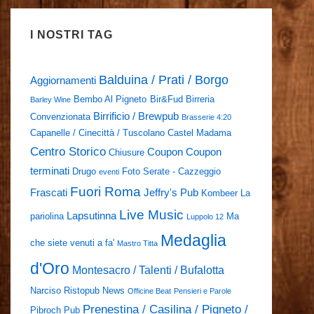
I NOSTRI TAG
Balduina / Prati / Borgo
Aggiornamenti
Bembo Al Pigneto
Bir&Fud
Birreria
Barley Wine
Birrificio / Brewpub
Convenzionata
Brasserie 4:20
Capanelle / Cinecittà / Tuscolano
Castel Madama
Centro Storico
Coupon
Coupon
Chiusure
terminati
Drugo
Foto Serate - Cazzeggio
eventi
Fuori Roma
Frascati
Jeffry's Pub
Kombeer
La
Live Music
Lapsutinna
pariolina
Ma
Luppolo 12
Medaglia
che siete venuti a fa'
Mastro Titta
d'Oro
Montesacro / Talenti / Bufalotta
Narciso Ristopub
News
Officine Beat
Pensieri e Parole
Prenestina / Casilina / Pigneto /
Pibroch Pub