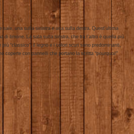
 sale, una sulla sinistra e una sulla destra. Quest’ultima
di timone. La sala sulla sinstra, che tra l’altro è quella più
 più “classico”, il legno e i colori scuri sono predominanti,
ono coperte con pannelli che portano la scritta “pourquoi!”