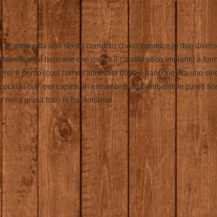
si attraversa uno stretto corridoio che ci conduce in due diverse
aversare il bancone che ospita il caratteristico impianto a forma 
si: il primo (così come l’altra sala dopo il bancone) ha uno stile
cocktail bar” per capirsi. In entrambi questi ambienti le pareti s
e nella prima foto) in bassorilievo.