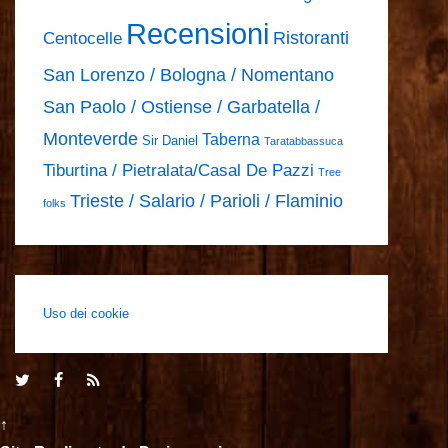
Recensioni
Ristoranti
Centocelle
San Lorenzo / Bologna / Nomentano
San Paolo / Ostiense / Garbatella /
Monteverde
Taberna
Sir Daniel
Taratabbassuca
Tiburtina / Pietralata/Casal De Pazzi
Tree
Trieste / Salario / Parioli / Flaminio
folks
Uso dei cookie
↑