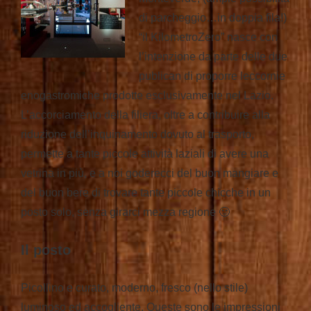
di parcheggio…in doppia fila!)
“il KilometroZero” nasce con
l’intenzione da parte delle due
publican di proporre leccornie
enogastromiche prodotte esclusivamente nel Lazio.
L’accorciamento della filiera, oltre a contribuire alla
riduzione dell’inquinamento dovuto al trasporto,
permette a tante piccole attività laziali di avere una
vetrina in più, e a noi goderecci del buon mangiare e
del buon bere di trovare tante piccole chicche in un
posto solo, senza girarci mezza regione 🙂
Il posto
Picollino e curato, moderno, fresco (nello stile)
luminoso ed accogliente. Queste sono le impressioni