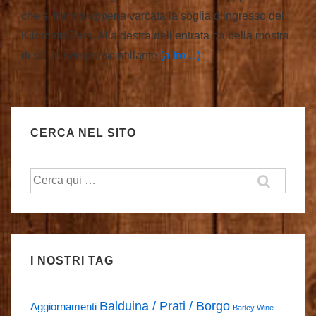
che si hanno appena varcata la soglia d’ingresso del
KilometroZero. Alla destra dell’entrata da bella mostra
di sé un sempre scintillante
(altro…)
CERCA NEL SITO
Cerca:
I NOSTRI TAG
Balduina / Prati / Borgo
Aggiornamenti
Barley Wine