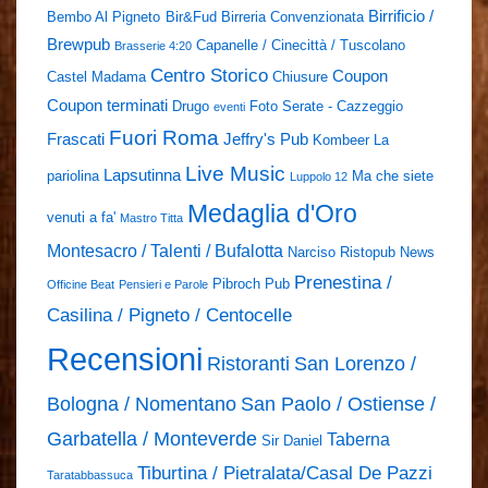
Birrificio /
Bembo Al Pigneto
Bir&Fud
Birreria Convenzionata
Brewpub
Capanelle / Cinecittà / Tuscolano
Brasserie 4:20
Centro Storico
Coupon
Castel Madama
Chiusure
Coupon terminati
Drugo
Foto Serate - Cazzeggio
eventi
Fuori Roma
Frascati
Jeffry's Pub
Kombeer
La
Live Music
Lapsutinna
pariolina
Ma che siete
Luppolo 12
Medaglia d'Oro
venuti a fa'
Mastro Titta
Montesacro / Talenti / Bufalotta
Narciso Ristopub
News
Prenestina /
Pibroch Pub
Officine Beat
Pensieri e Parole
Casilina / Pigneto / Centocelle
Recensioni
Ristoranti
San Lorenzo /
Bologna / Nomentano
San Paolo / Ostiense /
Garbatella / Monteverde
Taberna
Sir Daniel
Tiburtina / Pietralata/Casal De Pazzi
Taratabbassuca