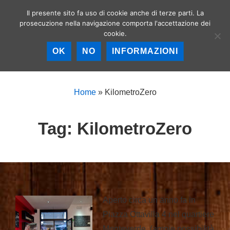
↓
Il presente sito fa uso di cookie anche di terze parti. La
Birrerie artigianali a
Vai
prosecuzione nella navigazione comporta l'accettazione dei
Roma – La birra
MEN
cookie.
al
artigianale nella
Capitale!
contenuto
OK
NO
INFORMAZIONI
principale
Menu
principale
Home
»
KilometroZero
Tag:
KilometroZero
Aperto circa un anno fa in
Piazza Ottavilla 4 nel quartiere
Monteverde, (ampie possibilità