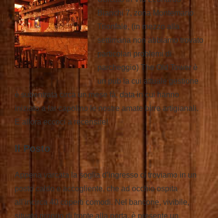
Bianchi 7, zona Montemario
Trionfale, (in mezzo alla
settimana non abbiamo trovato
particolari problemi di
parcheggio) The Old Tower è
un pub la cui attuale gestione
è subentrata circa un mese fà, data in cui hanno
iniziato a far capolino le nostre amate birre artigianali.
E allora eccoci a recensire!
Il Posto
Appena varcata la soglia d’ingresso ci troviamo in un
posto caldo e accogliente, che ad occhio ospita
all’incirca 40 coperti comodi. Nel bancone, vivibile,
situato proprio di fronte alla porta, è presente un