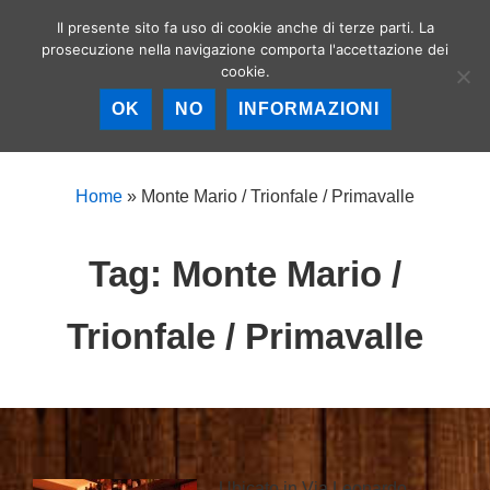
↓
Il presente sito fa uso di cookie anche di terze parti. La
Birrerie artigianali a
Vai
prosecuzione nella navigazione comporta l'accettazione dei
Roma – La birra
MEN
cookie.
al
artigianale nella
Capitale!
contenuto
OK
NO
INFORMAZIONI
principale
Menu
principale
Home
»
Monte Mario / Trionfale / Primavalle
Tag:
Monte Mario /
Trionfale / Primavalle
Ubicato in Via Leonardo