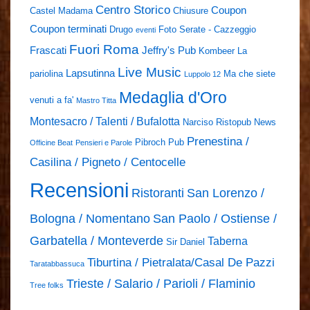
Centro Storico
Coupon
Castel Madama
Chiusure
Coupon terminati
Drugo
Foto Serate - Cazzeggio
eventi
Fuori Roma
Frascati
Jeffry's Pub
Kombeer
La
Live Music
Lapsutinna
pariolina
Ma che siete
Luppolo 12
Medaglia d'Oro
venuti a fa'
Mastro Titta
Montesacro / Talenti / Bufalotta
Narciso Ristopub
News
Prenestina /
Pibroch Pub
Officine Beat
Pensieri e Parole
Casilina / Pigneto / Centocelle
Recensioni
Ristoranti
San Lorenzo /
Bologna / Nomentano
San Paolo / Ostiense /
Garbatella / Monteverde
Taberna
Sir Daniel
Tiburtina / Pietralata/Casal De Pazzi
Taratabbassuca
Trieste / Salario / Parioli / Flaminio
Tree folks