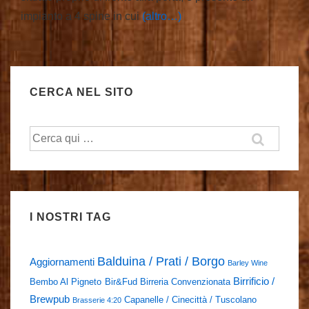
impianto a 4 spine in cui
(altro…)
CERCA NEL SITO
Cerca:
I NOSTRI TAG
Balduina / Prati / Borgo
Aggiornamenti
Barley Wine
Birrificio /
Bembo Al Pigneto
Bir&Fud
Birreria Convenzionata
Brewpub
Capanelle / Cinecittà / Tuscolano
Brasserie 4:20