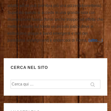
adatto ad un pub (sembra più una pizzeria/panetteria).
Superato questo si accede in una grande sala con
illuminazione bassa (forse anche troppo) ad effetto che
mette in risalto sul fondo un piccolo palco dove si
esibiscono gruppi e band emergenti e non del
panorama underground e undercool di Roma,
(altro…)
CERCA NEL SITO
Cerca: