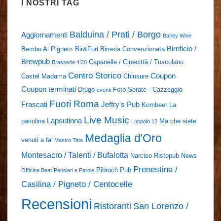
I NOSTRI TAG
Balduina / Prati / Borgo
Aggiornamenti
Barley Wine
Birrificio /
Bembo Al Pigneto
Bir&Fud
Birreria Convenzionata
Brewpub
Capanelle / Cinecittà / Tuscolano
Brasserie 4:20
Centro Storico
Coupon
Castel Madama
Chiusure
Coupon terminati
Drugo
Foto Serate - Cazzeggio
eventi
Fuori Roma
Frascati
Jeffry's Pub
Kombeer
La
Live Music
Lapsutinna
pariolina
Ma che siete
Luppolo 12
Medaglia d'Oro
venuti a fa'
Mastro Titta
Montesacro / Talenti / Bufalotta
Narciso Ristopub
News
Prenestina /
Pibroch Pub
Officine Beat
Pensieri e Parole
Casilina / Pigneto / Centocelle
Recensioni
Ristoranti
San Lorenzo /