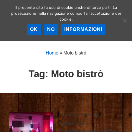
↓
Il presente sito fa uso di cookie anche di terze parti. La
Birrerie artigianali a
Vai
prosecuzione nella navigazione comporta l'accettazione dei
Roma – La birra
MEN
cookie.
al
artigianale nella
Capitale!
contenuto
OK
NO
INFORMAZIONI
principale
Menu
principale
Home
»
Moto bistrò
Tag:
Moto bistrò
Periodo pregno,il circo
itinerante di
birrerieartigianaliroma.it beve