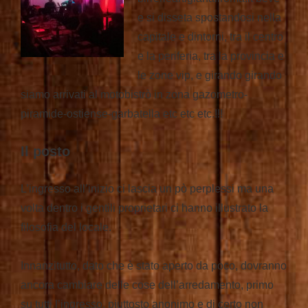
e si disseta spostandosi nella
capitale e dintorni, tra il centro
e la periferia, tra la provincia e
le zone vip, e girando girando
siamo arrivati al motobistrò in zona gazometro-
piramide-ostiense-garbatella etc etc etc.!!!
Il posto
L’ingresso all’inizio ci lascia un pò perplessi ma una
volta dentro i gentili proprietari ci hanno illustrato la
filosofia del locale.
Innanzitutto, dato che è stato aperto da poco, dovranno
ancora cambiare delle cose dell’arredamento, primo
su tutti l’ingresso, piuttosto anonimo e di certo non