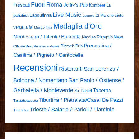
Fuori Roma
Frascati
Jeffry's Pub
Kombeer
La
Live Music
Lapsutinna
pariolina
Ma che siete
Luppolo 12
Medaglia d'Oro
venuti a fa'
Mastro Titta
Montesacro / Talenti / Bufalotta
Narciso Ristopub
News
Prenestina /
Pibroch Pub
Officine Beat
Pensieri e Parole
Casilina / Pigneto / Centocelle
Recensioni
Ristoranti
San Lorenzo /
Bologna / Nomentano
San Paolo / Ostiense /
Garbatella / Monteverde
Taberna
Sir Daniel
Tiburtina / Pietralata/Casal De Pazzi
Taratabbassuca
Trieste / Salario / Parioli / Flaminio
Tree folks