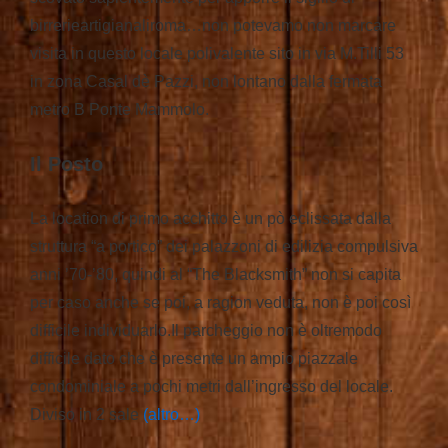
birrerieartigianaliroma…non potevamo non marcare
visita in questo locale polivalente sito in via M.Tilli 53
in zona Casal dè Pazzi, non lontano dalla fermata
metro B Ponte Mammolo.
Il Posto
La location di primo acchitto è un pò eclissata dalla
struttura “a portico” dei palazzoni di edilizia compulsiva
anni ’70-’80, quindi al “The Blacksmith” non si capita
per caso anche se poi, a ragion veduta, non è poi così
difficile individuarlo.Il parcheggio non è oltremodo
difficile dato che è presente un ampio piazzale
condominiale a pochi metri dall’ingresso del locale.
Diviso in 2 sale
(altro…)