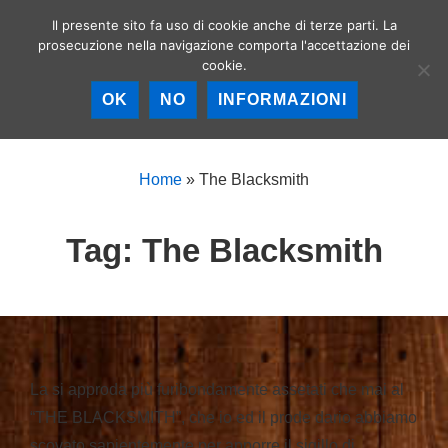
↓
Il presente sito fa uso di cookie anche di terze parti. La
Birrerie artigianali a
Vai
prosecuzione nella navigazione comporta l'accettazione dei
Roma – La birra
MEN
cookie.
al
artigianale nella
Capitale!
contenuto
OK
NO
INFORMAZIONI
principale
Menu
principale
Home
»
The Blacksmith
Tag:
The Blacksmith
La si approda più furibondamente assetati che mai al
“THE BLACKSMITH”, che io ed il prode dario abbiamo
scovato sapientemente per apporre il sigillo di