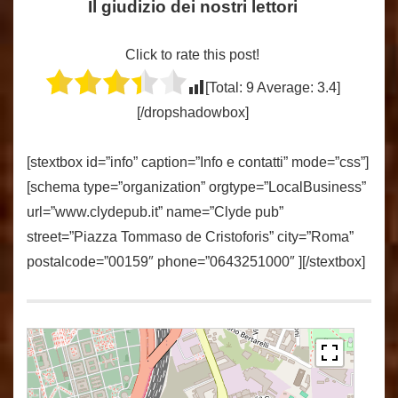
Il giudizio dei nostri lettori
Click to rate this post!
[Total:
9
Average:
3.4
]
[/dropshadowbox]
[stextbox id=”info” caption=”Info e contatti” mode=”css”]
[schema type=”organization” orgtype=”LocalBusiness”
url=”www.clydepub.it” name=”Clyde pub”
street=”Piazza Tommaso de Cristoforis” city=”Roma”
postalcode=”00159″ phone=”0643251000″ ][/stextbox]