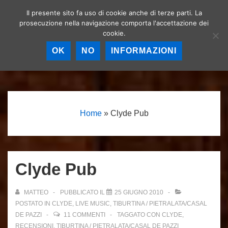
↓
Il presente sito fa uso di cookie anche di terze parti. La
Birrerie artigianali a
Vai
prosecuzione nella navigazione comporta l'accettazione dei
Roma – La birra
MEN
cookie.
al
artigianale nella
Capitale!
contenuto
OK
NO
INFORMAZIONI
principale
Menu
principale
Home
»
Clyde Pub
Clyde Pub
MATTEO
PUBBLICATO IL
25 GIUGNO 2010
POSTATO IN
CLYDE
,
LIVE MUSIC
,
TIBURTINA / PIETRALATA/CASAL
DE PAZZI
11 COMMENTI
TAGGATO CON
CLYDE
,
RECENSIONI
,
TIBURTINA / PIETRALATA/CASAL DE PAZZI