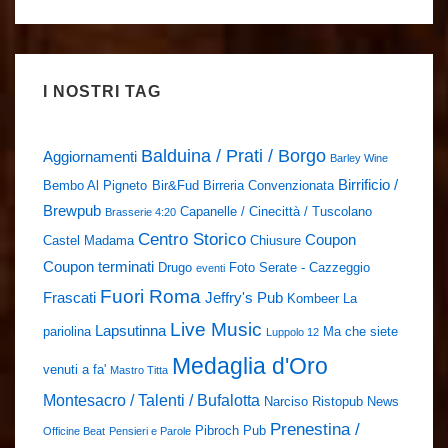
I NOSTRI TAG
Balduina / Prati / Borgo
Aggiornamenti
Barley Wine
Birrificio /
Bembo Al Pigneto
Bir&Fud
Birreria Convenzionata
Brewpub
Capanelle / Cinecittà / Tuscolano
Brasserie 4:20
Centro Storico
Coupon
Castel Madama
Chiusure
Coupon terminati
Drugo
Foto Serate - Cazzeggio
eventi
Fuori Roma
Frascati
Jeffry's Pub
Kombeer
La
Live Music
Lapsutinna
pariolina
Ma che siete
Luppolo 12
Medaglia d'Oro
venuti a fa'
Mastro Titta
Montesacro / Talenti / Bufalotta
Narciso Ristopub
News
Prenestina /
Pibroch Pub
Officine Beat
Pensieri e Parole