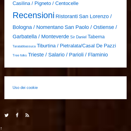
Casilina / Pigneto / Centocelle
Recensioni
Ristoranti
San Lorenzo /
Bologna / Nomentano
San Paolo / Ostiense /
Garbatella / Monteverde
Taberna
Sir Daniel
Tiburtina / Pietralata/Casal De Pazzi
Taratabbassuca
Trieste / Salario / Parioli / Flaminio
Tree folks
Uso dei cookie
↑