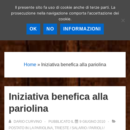
↓
Il presente sito fa uso di cookie anche di terze parti. La
Birrerie artigianali a
Vai
prosecuzione nella navigazione comporta l'accettazione dei
Roma – La birra
MEN
cookie.
al
artigianale nella
Capitale!
contenuto
OK
NO
INFORMAZIONI
principale
Menu
principale
Home
»
Iniziativa benefica alla pariolina
Iniziativa benefica alla
pariolina
DARIO CURVINO
PUBBLICATO IL
9 GIUGNO 2010
POSTATO IN
LA PARIOLINA
,
TRIESTE / SALARIO / PARIOLI /