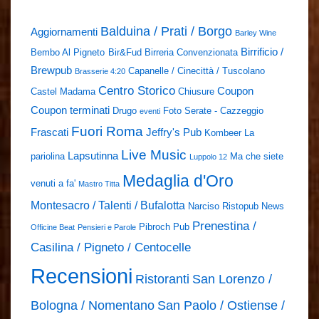
Balduina / Prati / Borgo
Aggiornamenti
Barley Wine
Birrificio /
Bembo Al Pigneto
Bir&Fud
Birreria Convenzionata
Brewpub
Capanelle / Cinecittà / Tuscolano
Brasserie 4:20
Centro Storico
Coupon
Castel Madama
Chiusure
Coupon terminati
Drugo
Foto Serate - Cazzeggio
eventi
Fuori Roma
Frascati
Jeffry's Pub
Kombeer
La
Live Music
Lapsutinna
pariolina
Ma che siete
Luppolo 12
Medaglia d'Oro
venuti a fa'
Mastro Titta
Montesacro / Talenti / Bufalotta
Narciso Ristopub
News
Prenestina /
Pibroch Pub
Officine Beat
Pensieri e Parole
Casilina / Pigneto / Centocelle
Recensioni
Ristoranti
San Lorenzo /
Bologna / Nomentano
San Paolo / Ostiense /