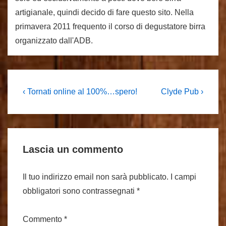
artigianale, quindi decido di fare questo sito. Nella
primavera 2011 frequento il corso di degustatore birra
organizzato dall'ADB.
Navigazione
L'articolo
Il
‹ Tornati online al 100%…spero!
Clyde Pub ›
precedente
prossimo
articoli
è
articolo
è
Lascia un commento
Il tuo indirizzo email non sarà pubblicato.
I campi
obbligatori sono contrassegnati
*
Commento
*