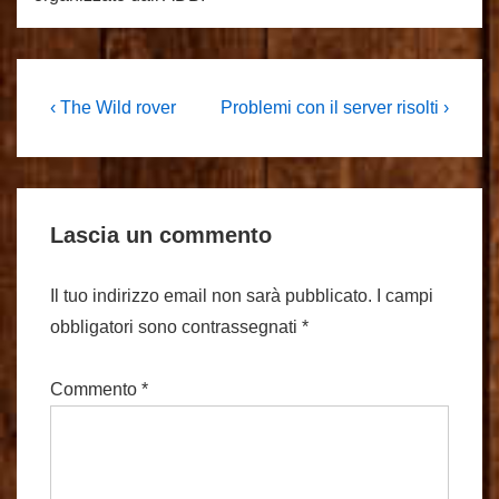
Navigazione
L'articolo
Il
‹ The Wild rover
Problemi con il server risolti ›
precedente
prossimo
articoli
è
articolo
è
Lascia un commento
Il tuo indirizzo email non sarà pubblicato.
I campi
obbligatori sono contrassegnati
*
Commento
*