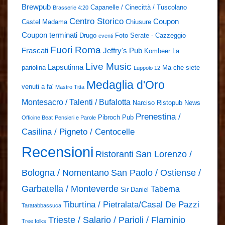
Brewpub
Capanelle / Cinecittà / Tuscolano
Brasserie 4:20
Centro Storico
Coupon
Castel Madama
Chiusure
Coupon terminati
Drugo
Foto Serate - Cazzeggio
eventi
Fuori Roma
Frascati
Jeffry's Pub
Kombeer
La
Live Music
Lapsutinna
pariolina
Ma che siete
Luppolo 12
Medaglia d'Oro
venuti a fa'
Mastro Titta
Montesacro / Talenti / Bufalotta
Narciso Ristopub
News
Prenestina /
Pibroch Pub
Officine Beat
Pensieri e Parole
Casilina / Pigneto / Centocelle
Recensioni
Ristoranti
San Lorenzo /
Bologna / Nomentano
San Paolo / Ostiense /
Garbatella / Monteverde
Taberna
Sir Daniel
Tiburtina / Pietralata/Casal De Pazzi
Taratabbassuca
Trieste / Salario / Parioli / Flaminio
Tree folks