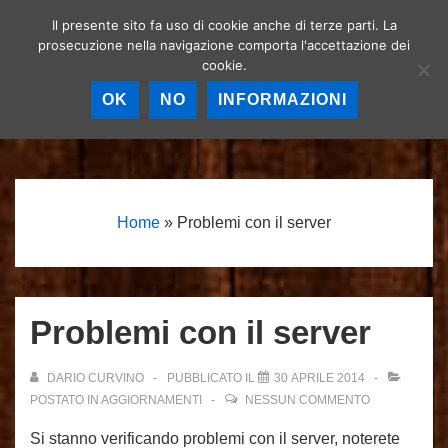
↓
Il presente sito fa uso di cookie anche di terze parti. La
Birrerie artigianali a
Vai
prosecuzione nella navigazione comporta l'accettazione dei
Roma – La birra
MEN
cookie.
al
artigianale nella
Capitale!
contenuto
OK
NO
INFORMAZIONI
principale
Menu
principale
Home
»
Problemi con il server
Problemi con il server
DARIO CURVINO
PUBBLICATO IL
30 APRILE 2014
POSTATO IN
AGGIORNAMENTI
NESSUN COMMENTO
Si stanno verificando problemi con il server, noterete