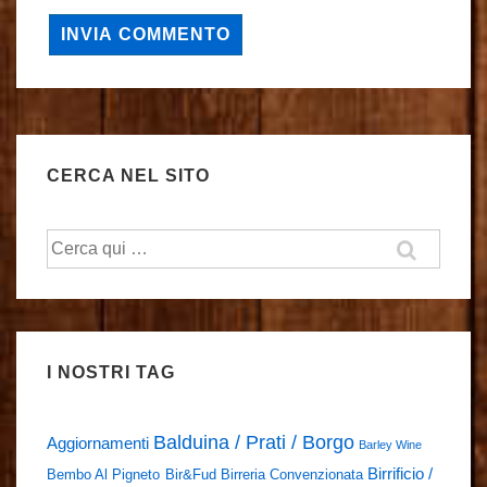
CERCA NEL SITO
Cerca:
I NOSTRI TAG
Balduina / Prati / Borgo
Aggiornamenti
Barley Wine
Birrificio /
Bembo Al Pigneto
Bir&Fud
Birreria Convenzionata