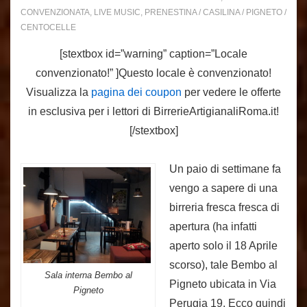
CONVENZIONATA
,
LIVE MUSIC
,
PRENESTINA / CASILINA / PIGNETO /
CENTOCELLE
[stextbox id=”warning” caption=”Locale
convenzionato!” ]Questo locale è convenzionato!
Visualizza la
pagina dei coupon
per vedere le offerte
in esclusiva per i lettori di BirrerieArtigianaliRoma.it!
[/stextbox]
Un paio di settimane fa
vengo a sapere di una
birreria fresca fresca di
apertura (ha infatti
aperto solo il 18 Aprile
scorso), tale Bembo al
Sala interna Bembo al
Pigneto ubicata in Via
Pigneto
Perugia 19. Ecco quindi