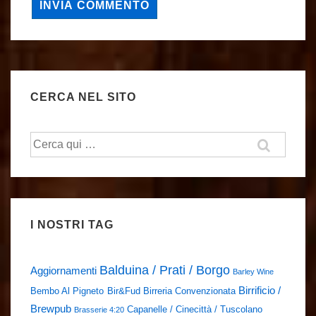
CERCA NEL SITO
Cerca:
I NOSTRI TAG
Balduina / Prati / Borgo
Aggiornamenti
Barley Wine
Birrificio /
Bembo Al Pigneto
Bir&Fud
Birreria Convenzionata
Brewpub
Capanelle / Cinecittà / Tuscolano
Brasserie 4:20