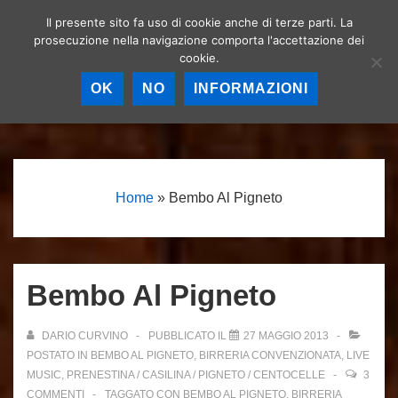
↓
Il presente sito fa uso di cookie anche di terze parti. La
Birrerie artigianali a
Vai
prosecuzione nella navigazione comporta l'accettazione dei
Roma – La birra
MEN
cookie.
al
artigianale nella
Capitale!
contenuto
OK
NO
INFORMAZIONI
principale
Menu
principale
Home
»
Bembo Al Pigneto
Bembo Al Pigneto
DARIO CURVINO
PUBBLICATO IL
27 MAGGIO 2013
POSTATO IN
BEMBO AL PIGNETO
,
BIRRERIA CONVENZIONATA
,
LIVE
MUSIC
,
PRENESTINA / CASILINA / PIGNETO / CENTOCELLE
3
COMMENTI
TAGGATO CON
BEMBO AL PIGNETO
,
BIRRERIA