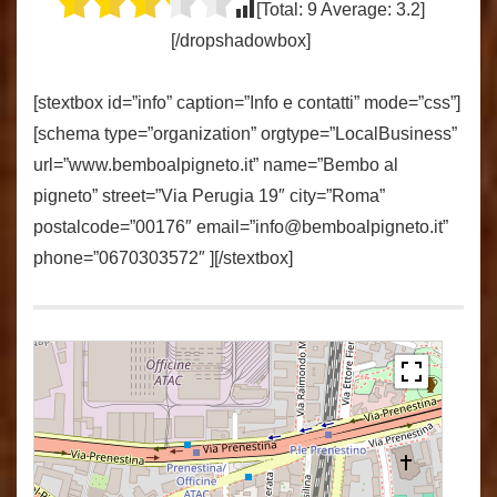
[Total:
9
Average:
3.2
]
[/dropshadowbox]
[stextbox id=”info” caption=”Info e contatti” mode=”css”]
[schema type=”organization” orgtype=”LocalBusiness”
url=”www.bemboalpigneto.it” name=”Bembo al
pigneto” street=”Via Perugia 19″ city=”Roma”
postalcode=”00176″ email=”
info@bemboalpigneto.it
”
phone=”0670303572″ ][/stextbox]