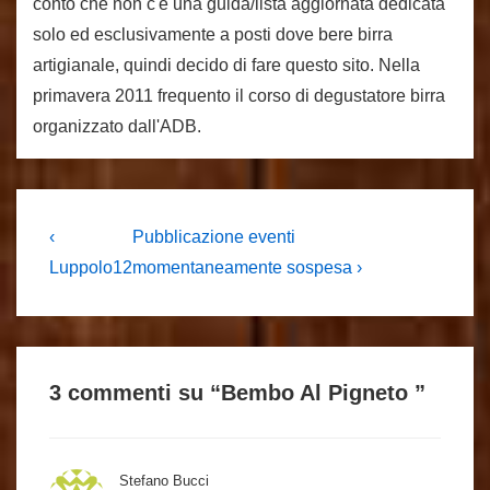
conto che non c'è una guida/lista aggiornata dedicata
solo ed esclusivamente a posti dove bere birra
artigianale, quindi decido di fare questo sito. Nella
primavera 2011 frequento il corso di degustatore birra
organizzato dall'ADB.
Navigazione
L'articolo
Il
‹
Pubblicazione eventi
precedente
prossimo
articoli
Luppolo12
momentaneamente sospesa ›
è
articolo
è
3 commenti su “
Bembo Al Pigneto
”
Stefano Bucci