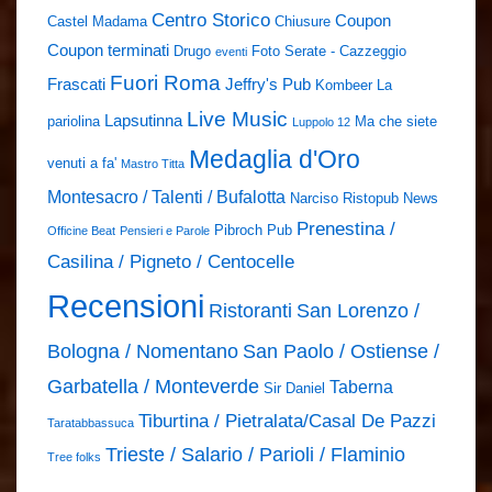
Centro Storico
Coupon
Castel Madama
Chiusure
Coupon terminati
Drugo
Foto Serate - Cazzeggio
eventi
Fuori Roma
Frascati
Jeffry's Pub
Kombeer
La
Live Music
Lapsutinna
pariolina
Ma che siete
Luppolo 12
Medaglia d'Oro
venuti a fa'
Mastro Titta
Montesacro / Talenti / Bufalotta
Narciso Ristopub
News
Prenestina /
Pibroch Pub
Officine Beat
Pensieri e Parole
Casilina / Pigneto / Centocelle
Recensioni
Ristoranti
San Lorenzo /
Bologna / Nomentano
San Paolo / Ostiense /
Garbatella / Monteverde
Taberna
Sir Daniel
Tiburtina / Pietralata/Casal De Pazzi
Taratabbassuca
Trieste / Salario / Parioli / Flaminio
Tree folks