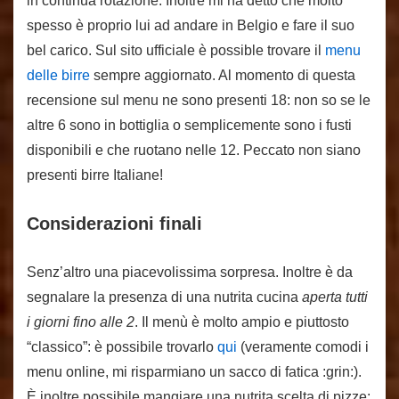
in continua rotazione. Inoltre mi ha detto che molto
spesso è proprio lui ad andare in Belgio e fare il suo
bel carico. Sul sito ufficiale è possible trovare il
menu
delle birre
sempre aggiornato. Al momento di questa
recensione sul menu ne sono presenti 18: non so se le
altre 6 sono in bottiglia o semplicemente sono i fusti
disponibili e che ruotano nelle 12. Peccato non siano
presenti birre Italiane!
Considerazioni finali
Senz’altro una piacevolissima sorpresa. Inoltre è da
segnalare la presenza di una nutrita cucina
aperta tutti
i giorni fino alle 2
. Il menù è molto ampio e piuttosto
“classico”: è possibile trovarlo
qui
(veramente comodi i
menu online, mi risparmiano un sacco di fatica :grin:).
È inoltre possibile mangiare una nutrita scelta di pizze: