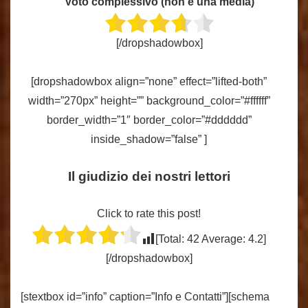
Voto complessivo (non è una media)
[/dropshadowbox]
[dropshadowbox align=”none” effect=”lifted-both”
width=”270px” height=”” background_color=”#ffffff”
border_width=”1″ border_color=”#dddddd”
inside_shadow=”false” ]
Il giudizio dei nostri lettori
Click to rate this post!
[Total:
42
Average:
4.2
]
[/dropshadowbox]
[stextbox id=”info” caption=”Info e Contatti”][schema