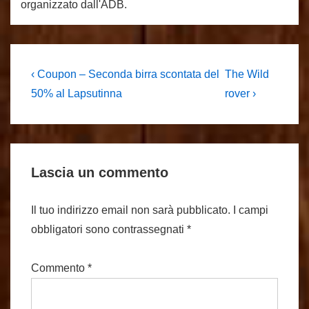
organizzato dall'ADB.
Navigazione
L'articolo
Il
‹ Coupon – Seconda birra scontata del
The Wild
precedente
prossimo
articoli
50% al Lapsutinna
rover ›
è
articolo
è
Lascia un commento
Il tuo indirizzo email non sarà pubblicato.
I campi
obbligatori sono contrassegnati
*
Commento
*