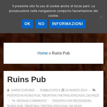
↓
Il presente sito fa uso di cookie anche di terze parti. La
Birrerie artigianali a
Vai
prosecuzione nella navigazione comporta l'accettazione dei
Roma – La birra
MEN
cookie.
al
artigianale nella
Capitale!
contenuto
OK
NO
INFORMAZIONI
principale
Menu
principale
Home
»
Ruins Pub
Ruins Pub
DARIO CURVINO
PUBBLICATO IL
24 MARZO 2014
POSTATO IN
RUINS PUB
,
TIBURTINA / PIETRALATA/CASAL DE PAZZI
NESSUN COMMENTO
TAGGATO CON
RECENSIONI
,
RUINS PUB
,
TIBURTINA / PIETRALATA/CASAL DE PAZZI