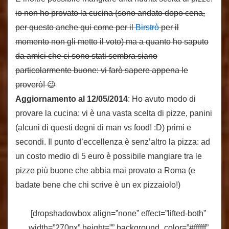
io non ho provato la cucina (sono andato dopo cena,
per questo anche qui come per il
Birstrò
per il
momento non gli metto il voto) ma a quanto ho saputo
da amici che ci sono stati sembra siano
particolarmente buone: vi farò sapere appena le
proverò! 😉
Aggiornamento al 12/05/2014
: Ho avuto modo di
provare la cucina: vi è una vasta scelta di pizze, panini
(alcuni di questi degni di man vs food! :D) primi e
secondi. Il punto d’eccellenza è senz’altro la pizza: ad
un costo medio di 5 euro è possibile mangiare tra le
pizze più buone che abbia mai provato a Roma (e
badate bene che chi scrive è un ex pizzaiolo!)
[dropshadowbox align=”none” effect=”lifted-both”
width=”270px” height=”” background_color=”#ffffff”