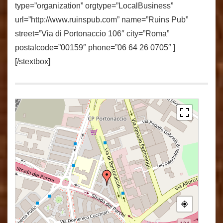
type=”organization” orgtype=”LocalBusiness”
url=”http://www.ruinspub.com” name=”Ruins Pub”
street=”Via di Portonaccio 106″ city=”Roma”
postalcode=”00159″ phone=”06 64 26 0705″ ]
[/stextbox]