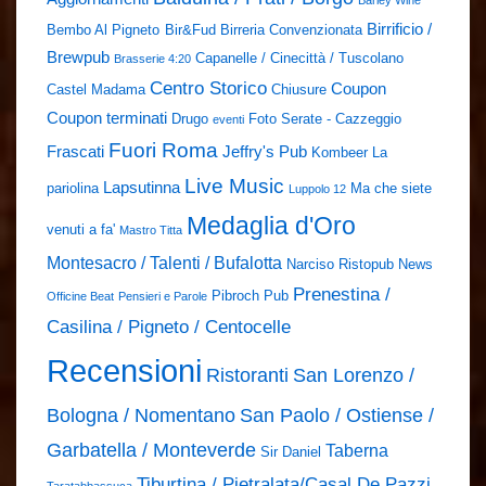
Barley Wine
Birrificio /
Bembo Al Pigneto
Bir&Fud
Birreria Convenzionata
Brewpub
Capanelle / Cinecittà / Tuscolano
Brasserie 4:20
Centro Storico
Coupon
Castel Madama
Chiusure
Coupon terminati
Drugo
Foto Serate - Cazzeggio
eventi
Fuori Roma
Frascati
Jeffry's Pub
Kombeer
La
Live Music
Lapsutinna
pariolina
Ma che siete
Luppolo 12
Medaglia d'Oro
venuti a fa'
Mastro Titta
Montesacro / Talenti / Bufalotta
Narciso Ristopub
News
Prenestina /
Pibroch Pub
Officine Beat
Pensieri e Parole
Casilina / Pigneto / Centocelle
Recensioni
Ristoranti
San Lorenzo /
Bologna / Nomentano
San Paolo / Ostiense /
Garbatella / Monteverde
Taberna
Sir Daniel
Tiburtina / Pietralata/Casal De Pazzi