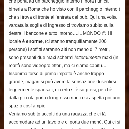
che porta ad un parcheggio interno (finora l’unica
birreria a Roma che ho visto con il parcheggio interno!)
che si trova di fronte all’entrata del pub. Qui una volta
varcata la soglia di ingresso ci troviamo subito sulla
destra il bancone e tutto intorno….IL MONDO 😯 ! Il
locale è
enorme
, (ci stanno tranquillamente 200
persone) i soffitti saranno alti non meno di 7 metri,
sono presenti due maxi schermi
letteralmente
maxi (in
realtà sono videoproiettori, ma ci siamo capiti)…
Insomma forse di primo impatto è anche troppo
grande, magari si può avere la sensazione di sentirsi
leggermente spaesati; di certo si è sorpresi, perchè
dalla piccola porta di ingresso non ci si aspetta poi uno
spazio così ampio.
Veniamo subito accolti da una ragazza che ci fà
accomodare ad un tavolo e ci porta due menù. Qui ci si