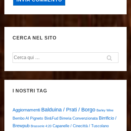
CERCA NEL SITO
Cerca:
I NOSTRI TAG
Balduina / Prati / Borgo
Aggiornamenti
Barley Wine
Birrificio /
Bembo Al Pigneto
Bir&Fud
Birreria Convenzionata
Brewpub
Capanelle / Cinecittà / Tuscolano
Brasserie 4:20