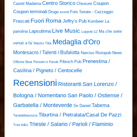
Centro Storico
Coupon
Castel Madama
Chiusure
Coupon terminati
Drugo
Foto Serate - Cazzeggio
eventi
Fuori Roma
Frascati
Jeffry's Pub
Kombeer
La
Live Music
Lapsutinna
pariolina
Ma che siete
Luppolo 12
Medaglia d'Oro
venuti a fa'
Mastro Titta
Montesacro / Talenti / Bufalotta
Narciso Ristopub
News
Prenestina /
Pibroch Pub
Officine Beat
Pensieri e Parole
Casilina / Pigneto / Centocelle
Recensioni
Ristoranti
San Lorenzo /
Bologna / Nomentano
San Paolo / Ostiense /
Garbatella / Monteverde
Taberna
Sir Daniel
Tiburtina / Pietralata/Casal De Pazzi
Taratabbassuca
Trieste / Salario / Parioli / Flaminio
Tree folks