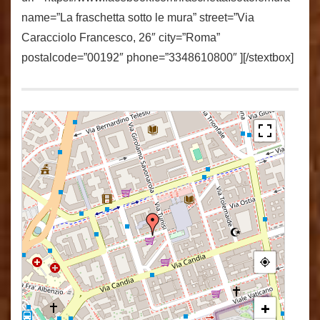
name=”La fraschetta sotto le mura” street=”Via
Caracciolo Francesco, 26″ city=”Roma”
postalcode=”00192″ phone=”3348610800″ ][/stextbox]
+