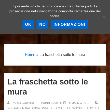
↓
Il presente sito fa uso di cookie anche di terze parti. La
Birrerie artigianali a
Vai
prosecuzione nella navigazione comporta l'accettazione dei
Roma – La birra
MEN
cookie.
al
artigianale nella
Capitale!
contenuto
OK
NO
INFORMAZIONI
principale
Menu
principale
Home
»
La fraschetta sotto le mura
La fraschetta sotto le
mura
DARIO CURVINO
PUBBLICATO IL
15 MARZO 2013
POSTATO IN
BALDUINA / PRATI / BORGO
,
LA FRASCHETTA SOTTO