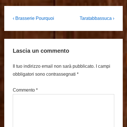
Navigazione
L'articolo
Il
‹ Brasserie Pourquoi
Taratabbassuca ›
precedente
prossimo
articoli
è
articolo
è
Lascia un commento
Il tuo indirizzo email non sarà pubblicato.
I campi
obbligatori sono contrassegnati
*
Commento
*