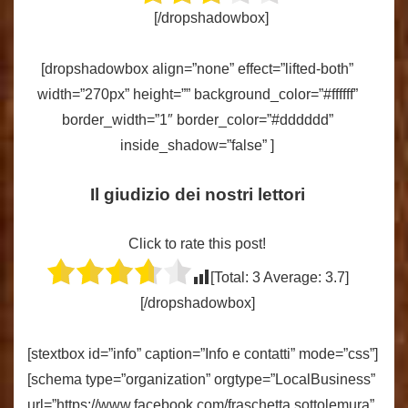
[/dropshadowbox]
[dropshadowbox align=”none” effect=”lifted-both”
width=”270px” height=”” background_color=”#ffffff”
border_width=”1″ border_color=”#dddddd”
inside_shadow=”false” ]
Il giudizio dei nostri lettori
Click to rate this post!
[Total:
3
Average:
3.7
]
[/dropshadowbox]
[stextbox id=”info” caption=”Info e contatti” mode=”css”]
[schema type=”organization” orgtype=”LocalBusiness”
url=”https://www.facebook.com/fraschetta.sottolemura”