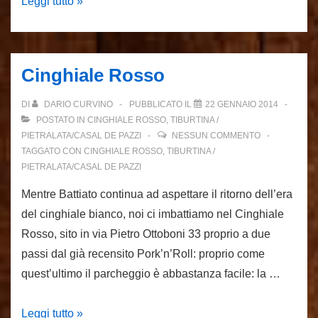
Birstrò
Leggi tutto »
Cinghiale Rosso
DI
DARIO CURVINO
PUBBLICATO IL
22 GENNAIO 2014
POSTATO IN
CINGHIALE ROSSO
,
TIBURTINA /
PIETRALATA/CASAL DE PAZZI
NESSUN COMMENTO
TAGGATO CON
CINGHIALE ROSSO
,
TIBURTINA /
PIETRALATA/CASAL DE PAZZI
Mentre Battiato continua ad aspettare il ritorno dell’era
del cinghiale bianco, noi ci imbattiamo nel Cinghiale
Rosso, sito in via Pietro Ottoboni 33 proprio a due
passi dal già recensito Pork’n’Roll: proprio come
quest’ultimo il parcheggio è abbastanza facile: la …
Cinghiale
Leggi tutto »