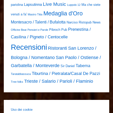
Live Music
Lapsutinna
pariolina
Ma che siete
Luppolo 12
Medaglia d'Oro
venuti a fa'
Mastro Titta
Montesacro / Talenti / Bufalotta
Narciso Ristopub
News
Prenestina /
Pibroch Pub
Officine Beat
Pensieri e Parole
Casilina / Pigneto / Centocelle
Recensioni
Ristoranti
San Lorenzo /
Bologna / Nomentano
San Paolo / Ostiense /
Garbatella / Monteverde
Taberna
Sir Daniel
Tiburtina / Pietralata/Casal De Pazzi
Taratabbassuca
Trieste / Salario / Parioli / Flaminio
Tree folks
Uso dei cookie