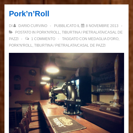
Pork’n’Roll
DI
DARIO CURVINO
PUBBLICATO IL
8 NOVEMBRE 2013
POSTATO IN
PORK'N'ROLL
,
TIBURTINA / PIETRALATA/CASAL DE
PAZZI
1 COMMENTO
TAGGATO CON
MEDAGLIA D'ORO
,
PORK'N'ROLL
,
TIBURTINA / PIETRALATA/CASAL DE PAZZI