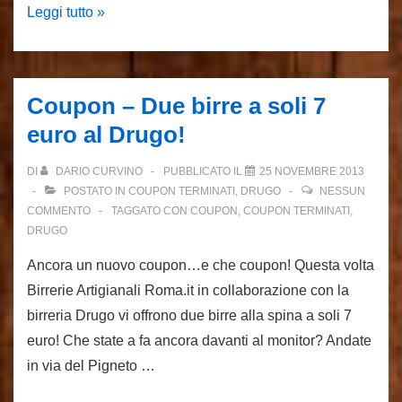
Birroteca
Leggi tutto »
Stappo
Coupon – Due birre a soli 7
euro al Drugo!
DI
DARIO CURVINO
PUBBLICATO IL
25 NOVEMBRE 2013
POSTATO IN
COUPON TERMINATI
,
DRUGO
NESSUN
COMMENTO
TAGGATO CON
COUPON
,
COUPON TERMINATI
,
DRUGO
Ancora un nuovo coupon…e che coupon! Questa volta
Birrerie Artigianali Roma.it in collaborazione con la
birreria Drugo vi offrono due birre alla spina a soli 7
euro! Che state a fa ancora davanti al monitor? Andate
in via del Pigneto …