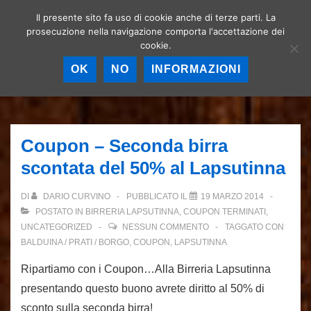
↓
Il presente sito fa uso di cookie anche di terze parti. La
Birrerie artigianali a
Vai
prosecuzione nella navigazione comporta l'accettazione dei
Roma – La birra
MEN
cookie.
al
artigianale nella
Capitale!
contenuto
OK
NO
INFORMAZIONI
principale
Menu
principale
Coupon – Seconda birra
scontata del 50% al Lapsutinna
DI
DARIO CURVINO
PUBBLICATO IL
19 MARZO 2014
POSTATO IN
BIRRERIA LAPSUTINNA
,
COUPON TERMINATI
,
UNCATEGORIZED
NESSUN COMMENTO
TAGGATO CON
BALDUINA / PRATI / BORGO
,
COUPON
,
LAPSUTINNA
Ripartiamo con i Coupon…Alla Birreria Lapsutinna
presentando questo buono avrete diritto al 50% di
sconto sulla seconda birra!