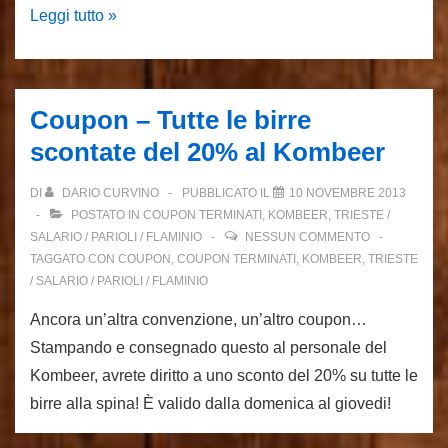
Coupon
Leggi tutto »
–
Due
birre
Coupon – Tutte le birre
a
scontate del 20% al Kombeer
soli
7
DI
DARIO CURVINO
PUBBLICATO IL
10 NOVEMBRE 2013
euro
POSTATO IN
COUPON TERMINATI
,
KOMBEER
,
TRIESTE /
al
SALARIO / PARIOLI / FLAMINIO
NESSUN COMMENTO
TAGGATO CON
COUPON
,
COUPON TERMINATI
,
KOMBEER
,
TRIESTE
Drugo!
/ SALARIO / PARIOLI / FLAMINIO
Ancora un’altra convenzione, un’altro coupon…
Stampando e consegnado questo al personale del
Kombeer, avrete diritto a uno sconto del 20% su tutte le
birre alla spina! È valido dalla domenica al giovedi!