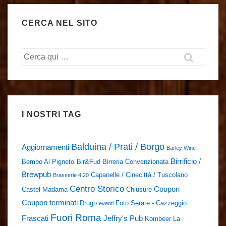
CERCA NEL SITO
Cerca:
I NOSTRI TAG
Balduina / Prati / Borgo
Aggiornamenti
Barley Wine
Birrificio /
Bembo Al Pigneto
Bir&Fud
Birreria Convenzionata
Brewpub
Capanelle / Cinecittà / Tuscolano
Brasserie 4:20
Centro Storico
Coupon
Castel Madama
Chiusure
Coupon terminati
Drugo
Foto Serate - Cazzeggio
eventi
Fuori Roma
Frascati
Jeffry's Pub
Kombeer
La