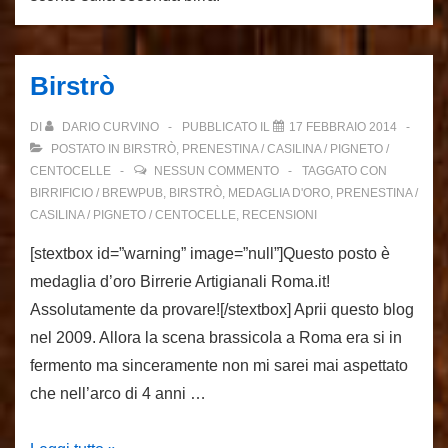
Birstrò
DI
DARIO CURVINO
PUBBLICATO IL
17 FEBBRAIO 2014
POSTATO IN
BIRSTRÒ
,
PRENESTINA / CASILINA / PIGNETO /
CENTOCELLE
NESSUN COMMENTO
TAGGATO CON
BIRRIFICIO / BREWPUB
,
BIRSTRÒ
,
MEDAGLIA D'ORO
,
PRENESTINA /
CASILINA / PIGNETO / CENTOCELLE
,
RECENSIONI
[stextbox id=”warning” image=”null”]Questo posto è
medaglia d’oro Birrerie Artigianali Roma.it!
Assolutamente da provare![/stextbox] Aprii questo blog
nel 2009. Allora la scena brassicola a Roma era si in
fermento ma sinceramente non mi sarei mai aspettato
che nell’arco di 4 anni …